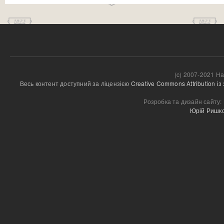
Сторінки
(c) 2007-2021 На
Весь контент доступний за ліцензією 
Creative Commons Attribution і
Розробка та дизайн сайту:
Юрій Ришк