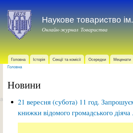
Пер
до
Наукове товариство і
осн
мат
Онлайн-журнал Товариства
Головна
Історія
Секції та комісії
Осередки
Меценати
Головне меню
Головна
Ви є тут
Новини
21 вересня (субота) 11 год. Запрошу
книжки відомого громадського діяча