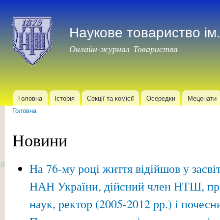
Пер
до
Наукове товариство і
осн
мат
Онлайн-журнал Товариства
Головна
Історія
Секції та комісії
Осередки
Меценати
Головне меню
Головна
Ви є тут
Новини
На 76-му році життя відійшов у засв
НАН України, дійсний член НТШ, про
наук, ректор (2005-2012 рр.) і почес