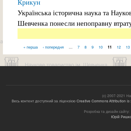
Крикун
Українська історична наука та Науков
Шевченка понесли непоправну втрату
« перша
‹ попередня
…
7
8
9
10
11
12
13
Сторінки
(c) 2007-2021 На
Весь контент доступний за ліцензією 
Creative Commons Attribution і
Розробка та дизайн сайту:
Юрій Ришк