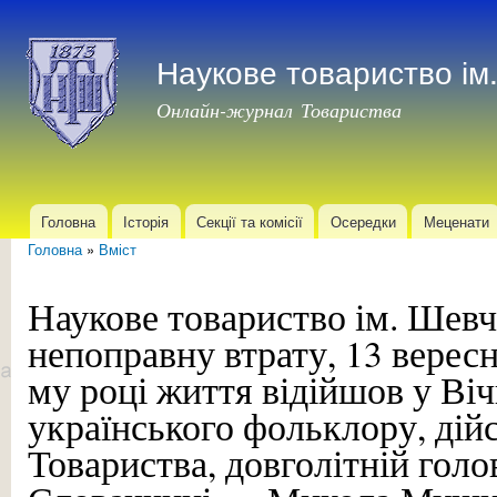
Пер
до
Наукове товариство і
осн
мат
Онлайн-журнал Товариства
Головна
Історія
Секції та комісії
Осередки
Меценати
Головне меню
Головна
»
Вміст
Ви є тут
Наукове товариство ім. Шев
непоправну втрату, 13 вересн
му році життя відійшов у Віч
українського фольклору, дій
Товариства, довголітній гол