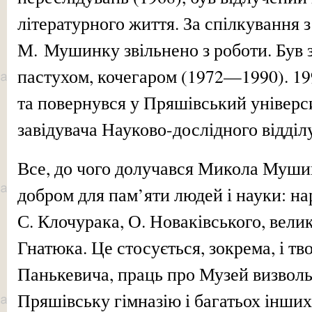
літературного життя. За спілкування 
М. Мушинку звільнено з роботи. Був
пастухом, кочегаром (1972—1990). 199
та повернувся у Пряшівський універс
завідувача Науково-дослідного відділ
Все, до чого долучався Микола Муши
добром для пам’яти людей і науки: н
С. Клочурака, О. Новаківського, вели
Гнатюка. Це стосується, зокрема, і твор
Панькевича, праць про Музей визвольн
Пряшівську гімназію і багатьох інших.