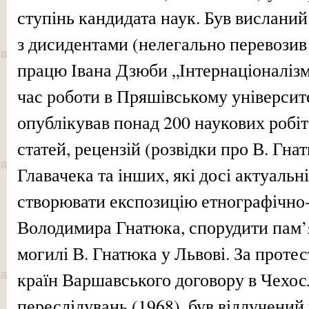
ступінь кандидата наук. Був висланий
з дисидентами (нелегально перевозив 
працю Івана Дзюби „Інтернаціоналізм 
час роботи в Пряшівському університ
опублікував понад 200 наукових робі
статей, рецензій (розвідки про В. Гна
Главачека та інших, які досі актуальн
створювати експозицію етнографічно
Володимира Гнатюка, спорудити пам’
могилі В. Гнатюка у Львові. За проте
країн Варшавського договору в Чехос
переслідувань (1968), був відлучений 