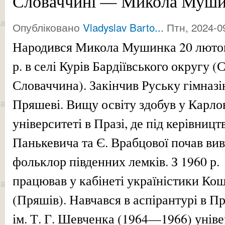
Словаччині — Микола Муши
Опубліковано
Vladyslav Barto...
Птн, 2024-09
Народився Микола Мушинка 20 люто
р. в селі Курів Бардіївського округу (
Словаччина). Закінчив Руську гімназі
Пряшеві. Вищу освіту здобув у Карл
університеті в Празі, де під керівництв
Панькевича та Є. Врабцової почав ви
фольклор південних лемків. З 1960 р.
працював у кабінеті україністики Ко
(Пряшів). Навчався в аспірантурі в П
ім. Т. Г. Шевченка (1964—1966) уніве