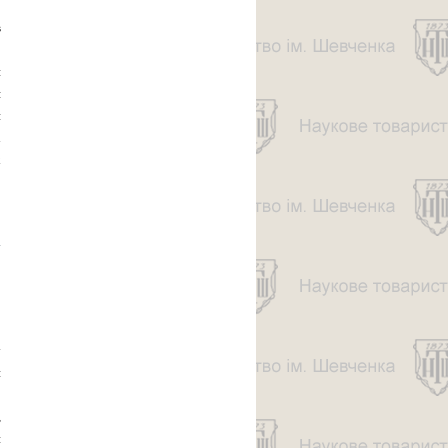
в
З
и
я
й
і
х
про СТЕПАН
ПОСАЦЬКИЙ
у
й
о
,
и