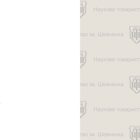
(До 150-
річчя від
смерти)
о
і
про МАРКІЯН
ШАШКЕВИЧ І
ЙОГО
ЛІТЕРАТУРНА
ТВОРЧІСТЬ
СЬОГОДНІ
.
,