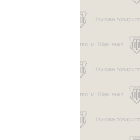
про МАРКІЯН
ШАШКЕВИЧ —
ПРОВІСНИК
НЕЗАЛЕЖНОСТИ
СОБОРНОЇ
УКРАЇНИ (До 200-
річчя від
народження)
,
х
3
про
ДЕСЯТИЛІТНЯ
ДІЯЛЬНІСТЬ
ІВАНО-
ФРАНКІВСЬКОГО