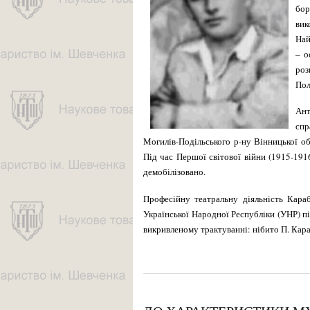
бор
вик
Най
– о
роз
Пол
Ант
спр
Могилів-Подільського р-ну Вінницької обл
Під час Першої світової війни (1915-191
демобілізовано.
Професійну театральну діяль­ність Кара
Української Народної Республіки (УНР) п
викривленому трактуванні: нібито П. Кара