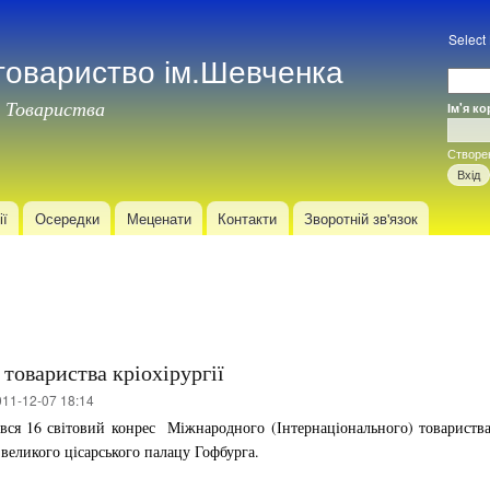
Перейти
до
Select
товариство ім.Шевченка
основного
матеріалу
 Товариства
Ім'я к
Вхід
Створе
ії
Осередки
Меценати
Контакти
Зворотній зв'язок
товариства кріохірургії
11-12-07 18:14
увся 16 світовий конрес Міжнародного (Інтернаціонального) товариств
і великого цісарського палацу Гофбурга.