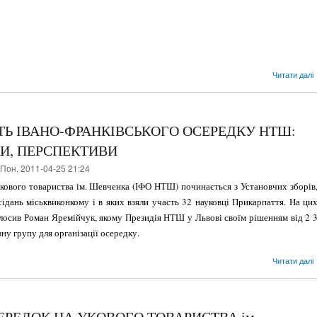
Читати далі
ТЬ ІВАНО-ФРАНКІВСЬКОГО ОСЕРЕДКУ НТШ:
И, ПЕРСПЕКТИВИ
Пон, 2011-04-25 21:24
ково­го товариства ім. Шевченка (ІФО НТШ) починаєть­ся з Установчих зборів
асідань міськвиконкому і в яких взяли участь 32 науковці Прикарпаття. На ци
олосив Роман Яремійчук, якому Президія НТШ у Львові своїм рішенням від 2 
вну групу для організації осередку.
Читати далі
РЕДОК НА УКОВОГО ТОВАРИСТВА ім.