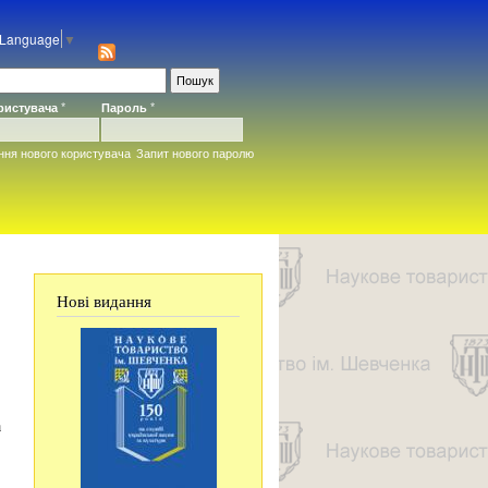
 Language
▼
ористувача
*
Пароль
*
ння нового користувача
Запит нового паролю
Нові видання
а