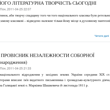
ОГО ЛІТЕРАТУРНА ТВОРЧІСТЬ СЬОГОДНІ
Пон, 2011-04-25 22:07
­тинок, аби творчу спадщину того чи того націо­нального класика було ретельн
 самому класикові – від­ведено належне тільки йому місце в духовному пантеон
Читати далі
ПРОВІСНИК НЕЗАЛЕЖНОСТИ СОБОРНОЇ
 народження)
Пон, 2011-04-25 21:33
національного відродження у захід­них землях України середини ХІХ ст
терами вписане ім'я видатного письменника і громадсько-культурного діяча
на Га­лицької землі о. Маркіяна Шашкевича (6 листопа­да 1811 р.