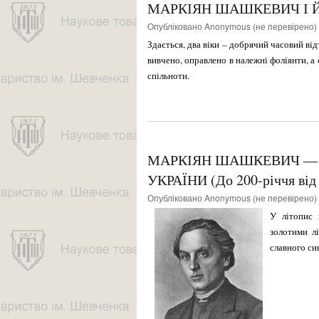
МАРКІЯН ШАШКЕВИЧ І Й
Опубліковано
Anonymous (не перевірено)
Здається, два віки – добрячий часовий від
вивчено, оправлено в належні фоліянти, а
спільноти.
МАРКІЯН ШАШКЕВИЧ — 
УКРАЇНИ (До 200-річчя від
Опубліковано
Anonymous (не перевірено)
У літопис 
золотими лі
славного си