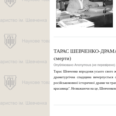
ТАРАС ШЕВЧЕНКО-ДРАМАТ
смерти)
Опубліковано
Anonymous (не перевірено)
Тарас Шевченко впродовж усього свого жи
драматургічна спадщина вичерпується о
російсько­мовної історичної драми чи тр
красавица". Незважаючи на це, Шевченкова