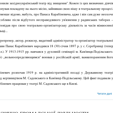
онили західноукраїнський театр від знищення". Кожен із цих визначних діячі
онував покла­дену на нього місію, зайнявши свою нішу в театральному процесі
­менше відомо, мабуть, про Панаса Карабіневича, адже і він сам дуже не­охоч
собливо після відбутого не­справедливого ув'язнення у радянсь­ких таборах 
повідав про свою театрально-організаторську діяльність за часів міжвоєнно
ьщі...
репренер, актор, режисер, ви­датний адміністратор та організатор театрально
ави Панас Карабіне­вич народився 18 (30) січня 1897 р. у с. Серебринці (тепе
.). У 1913-1915 рр. навчався у духовній семінарії м. Кам'янця-Подільського
6) „вольноопределяющим­ся" воював у російській армії, важ­копораненим йог
біневич розпочав 1919 р. на адміністра­тивній посаді у Державному театр
ід керівництвом М. Садовського в Кам'янці-Подільському. Цей факт подавали 
біневич працював у театрі М. Са­довського ще в Києві.
Читати далі