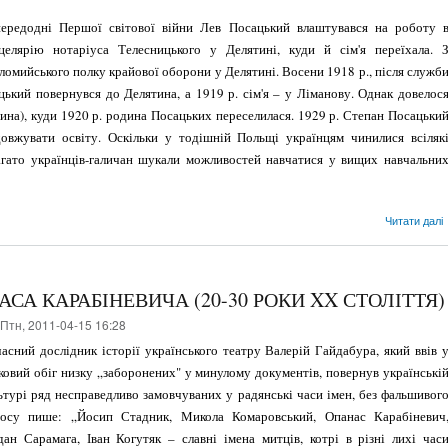
ередодні Першої світової війни Лев Посаць­кий влаштувався на роботу 
целярію нота­ріуса Телесницького у Делятині, куди й сім'я переїхала. 
ломийського полку крайової оборони у Делятині. Восени 1918 р., після служб
ацький повернувся до Делятина, а 1919 р. сім'я – у Ліманову. Однак довелос
ина), куди 1920 р. родина Посацьких пересе­лилася. 1929 р. Степан Посацьки
овжувати освіту. Ос­кільки у тодішній Польщі українцям чинилися всіляк
а­гато українців-галичан шукали можливостей на­вчатися у вищих навчальни
Читати далі
АСА КАРАБІНЕВИЧА (20-30 РОКИ XX СТОЛІТТЯ)
Птн, 2011-04-15 16:28
асний дослідник історії українського теат­ру Валерій Гайдабура, який ввів 
ковий обіг низку „заборонених" у минулому документів, по­вернув українські
ьтурі ряд несправедливо замовчуваних у радянські часи імен, без фаль­шивог
осу пише: „Йосип Стадник, Микола Комаровський, Опанас Карабіневич
дан Сарамага, Іван Когутяк – славні імена митців, котрі в різні лихі час