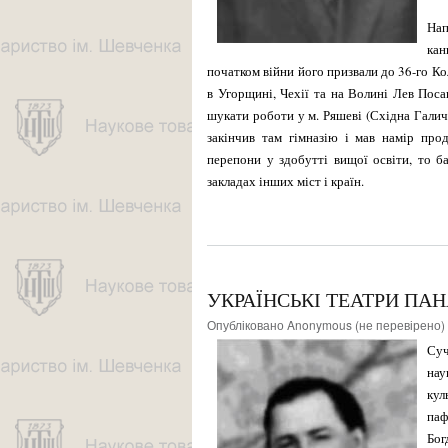
Нап
кан
початком війни його призвали до 36-го Ко
в Угорщи­ні, Чехії та на Волині Лев Пос
шукати роботи у м. Ряшеві (Східна Га­лич
закінчив там гімназію і мав намір прод
перепони у здобутті вищої освіти, то б
закладах інших міст і країн.
УКРАЇНСЬКІ ТЕАТРИ ПАН
Опубліковано
Anonymous (не перевірено)
Суч
нау
кул
паф
Бог