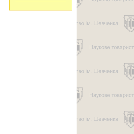
про
ШЕВЧЕНКОЗНАВСТВО
В УКРАЇНСЬКІЙ
ВІЛЬНІЙ АКАДЕМІЇ
НАУК У США В 1950-X
РОКАХ (До 60-річчя
створення Академії)
о
ї
я
про ТАРАС
ШЕВЧЕНКО-
ДРАМАТУРГ:
ПРИЧИНКИ
ДО ТЕМИ