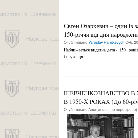
Євген Озаркевич – один із 
150-річчя від дня народжен
Опубліковано
Yaroslav Hanitkevych
Суб, 20
Наближається видатна дата - 150 років
і науковця.
ШЕВЧЕНКОЗНАВСТВО В У
В 1950-X РОКАХ (До 60-річ
Опубліковано
Anonymous (не перевірено)