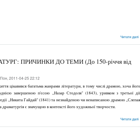
Читати далі
УРГ: ПРИЧИНКИ ДО ТЕМИ (До 150-річчя від
Пон, 2011-04-25 22:12
ття цікавився багатьма жанрами літератури, в тому числі драмою, хоча йог
днією завершеною п'єсою „Назар Стодоля" (1843), уривком з третьої ді
агедії „Никита Гай­дай" (1841) та незнайденою чи ненаписаною драмою „Слепа
 драматургія є значущою в контексті його ху­дожньої творчости.
Читати далі