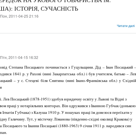
А): ІСТОРІЯ, СУЧАСНІСТЬ
Пон, 2011-04-25 21:16
Читати далі
Птн, 2011-04-15 16:32
овід Степана Посацького починається з Гуцульщини. Дід – Іван Посацький 
одився 1841 р. у Рахові (нині Закарпатська обл.) і був учи­телем, батько – Ле
ацький – у с. Стецеві біля Снятина (нині Івано-Франківська обл.) у Східні
и
і. Лев Посацький (1878-1951) здобув юри­дичну освіту у Львові та Відні з
вом праці у нотаріяльних конторах. Він одружився з Іванною Губчак (донькою
я Ігнатія Губчака) з Калуша 1910 р. У пошуках праці їм довелося переїхати у
ідну Галичину. Тут, у містечку Ліманова (пів­денно-східні околиці Кракова) у
а Посацького та Іванни Посацької (1880-1963) 9 січня 1911 р. народився син
пан.