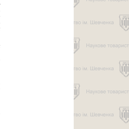
в
.
е
–
ї
ї
р
.
о
і
у
про
УКРАЇНСЬКІ
ТЕАТРИ
ПАНАСА
КАРАБІНЕВИЧА