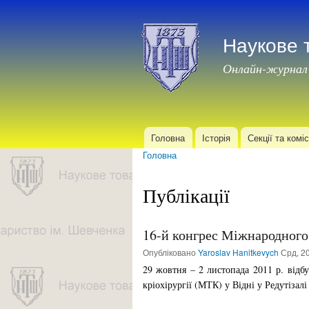
Наукове 
Онлайн-журнал
Головна
Історія
Секції та коміс
Головне меню
Головна
Ви є тут
Публікації
16-й конгрес Міжнародного 
Опубліковано
Yaroslav Hanitkevych
Срд, 20
29 жовтня – 2 листопада 2011 р. відб
кріохірургії (МТК) у Відні у Редутізал