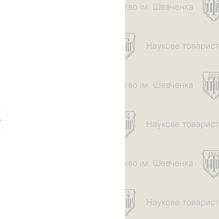
ОСЕРЕДКУ НТШ:
СТАНОВЛЕННЯ,
ЗДОБУТКИ,
ПЕРСПЕКТИВИ
про
ФІЛАДЕЛЬФІЙСЬКИЙ
ОСЕРЕДОК НА
УКОВОГО
ТОВАРИСТВА ім.
ШЕВЧЕНКА
АМЕРИКИ (США):
ІСТОРІЯ,
СУЧАСНІСТЬ
–
в
й