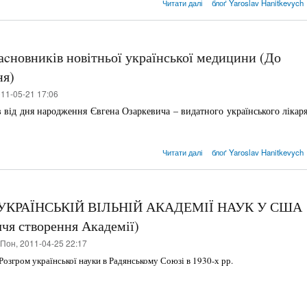
про 16-й конгрес Міжнародн
Читати далі
блоґ Yaroslav Hanitkevych
товариства кріохіру
заcновників новітньої української медицини (До
ня)
11-05-21 17:06
 від дня народження Євгена Озаркевича – видатного українського лікар
про Євген Озаркевич – один
Читати далі
блоґ Yaroslav Hanitkevych
заcновників новіт
української медицини (До 1
річчя від дня народже
КРАЇНСЬКІЙ ВІЛЬНІЙ АКАДЕМІЇ НАУК У США
чя створення Академії)
Пон, 2011-04-25 22:17
Розгром української науки в Радянсько­му Союзі в 1930-х рр.