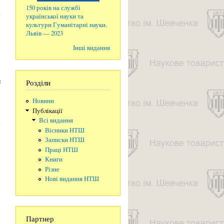
ого
150 років на службі
ргії
української науки та
культури Гуманітарні науки.
Львів — 2023
Інші видання
я
Розділи
Новини
 із
Публікації
ньої
Всі видання
50-
Вісники НТШ
ння)
Записки НТШ
Праці НТШ
Книги
Різне
Нові видання НТШ
Партнер