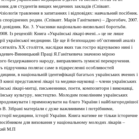
учник для студентів вищих медичних закладів (Співавт.
ізіологія травлення в запитаннях і відповідях: навчальний посібник.
та споріднених родин. (Співавт. Марія Ганіткевич) – Дрогобич, 2007.
ий довідник. Кн. 3. Учасники національно-визвольної боротьби.
08. Із рецензій: Книга «Українські лікарі-вчені..» це не лише
орії української медицини. Це ще й безпощадно об’єктивний аналіз
сятиліть ХХ століття, наслідки яких так гостро відчуваємо нині і
адевич-Винницький Праці Я.Ганіткевича значною мірою
шого бездержавного народу, виправляють зумисні перекручення.
ь підручника полягає саме в підкресленні особливостей
дицини, в національній ідентифікації багатьох українських вчених і
 книзі представлені лікарі та медики-науковці – члени українських
їнські лікарі-митці, письменники, поети, композитори і виконавці,
їнську культуру, мистецтво. Молодим поколінням українських
о продовжувати і примножувати на благо України і найблагороднішої
в В. Зібрані матеріали є дуже важлиивими і потрібними,
сторії медицини, історії України. Книга матиме не тільки історичне
посібником для виховання у національному молодих лікарів –
ький М.П