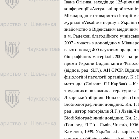
Івана Огієнка, заходів до 125-річчя
конференції «Актуальні проблеми іс
Міжнародного товариства історії ме
журналі «Vesalius» першу з України с
знайомство з Віденським медичним у
в м. Радехові благодійного учнівсь
2007 - участь з доповіддю у Міжнаро
всього понад 400 наукових праць, в т
біографічних матеріалів 2009 – за ц
премії України Видані книги Фізіол
(відпов. ред. Я.Г.). АН СРСР, Відділ
фізіології й патології організму. К.
мето¬ди. (Співавт. Я.І.Карбач). – К
трудящих): покажчик літератури за 19
Лікарський збірник. Нова серія. (Гол.
Біобібліографічний довідник. Кн. 1:
ред., автор матеріалів Я.Г.) Львів,Чи
Біобібліографічний довідник. Кн. 2: 
(Гол. ред. Я.Г.).– Львів, Чикаґо, 199
Каменяр, 1999. Українські лікарі-вче
нариси та бібліографія. - Львів, 200