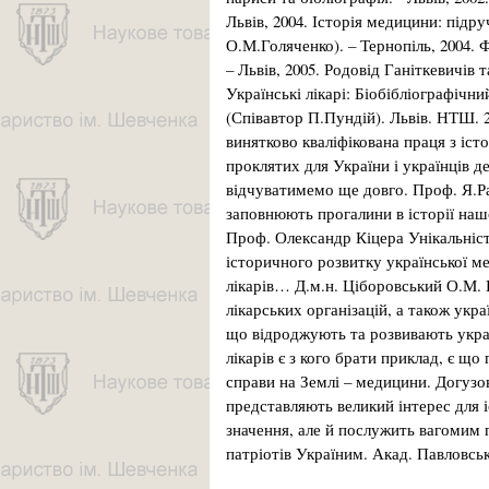
Львів, 2004. Історія медицини: підр
О.М.Голяченко). – Тернопіль, 2004. Ф
– Львів, 2005. Родовід Ганіткевичів 
Українські лікарі: Біобібліографічн
(Співавтор П.Пундій). Львів. НТШ. 20
винятково кваліфікована праця з іст
проклятих для України і українців де
відчуватимемо ще довго. Проф. Я.Р
заповнюють прогалини в історії на
Проф. Олександр Кіцера Унікальніст
історичного розвитку української ме
лікарів… Д.м.н. Ціборовський О.М. В
лікарських організацій, а також укра
що відроджують та розвивають укра
лікарів є з кого брати приклад, є щ
справи на Землі – медицини. Догузо
представляють великий інтерес для і
значення, але й послужить вагомим 
патріотів Україним. Акад. Павловс