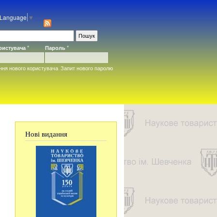
 Language
▼
ористувача
*
Пароль
*
ння нового користувача
Запит нового паролю
Нові видання