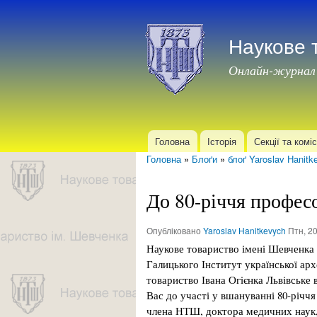
Наукове 
Онлайн-журнал
Головна
Історія
Секції та коміс
Головне меню
Головна
»
Блоґи
»
блоґ Yaroslav Hanitk
Ви є тут
До 80-річчя профес
Опубліковано
Yaroslav Hanitkevych
Птн, 20
Наукове товариство імені Шевченка 
Галицького Інститут української ар
товариство Івана Огієнка Львівське
Вас до участі у вшануванні 80-річ
члена НТШ, доктора медичних наук, 