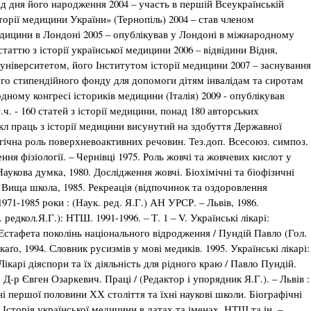
 від дня його народження 2004 – участь в першій Всеукраїнській
торії медицини України» (Тернопіль) 2004 – став членом
дицини в Лондоні 2005 – опублікував у Лондоні в міжнародному
таттю з історії української медицини 2006 – відвідини Відня,
ніверситетом, його Інститутом історії медицини 2007 – заснування
кого стипендійного фонду для допомоги дітям інвалідам та сиротам
дному конгресі істориків медицини (Італія) 2009 - опублікував
.ч. - 160 статей з історії медицини, понад 180 авторських
икл праць з історії медицини висунутий на здобуття Державної
огічна роль поверхневоактивних речовин. Тез.доп. Всесоюз. симпоз.
ення фізіології. – Чернівці 1975. Роль жовчі та жовчевих кислот у
: Наукова думка, 1980. Дослідження жовчі. Біохімічні та біофізичні
.: Вища школа, 1985. Рекреація (відпочинок та оздоровлення
71-1985 роки : (Наук. ред. Я.Г.) АН УРСР. – Львів, 1986.
 редкол.Я.Г.): НТШ. 1991-1996. – Т. 1 – V. Українські лікарі:
 Естафета поколінь національного відродження / Пундій Павло (Гол.
каґо, 1994. Словник русизмів у мові медиків. 1995. Українські лікарі:
Лікарі діяспори та їх діяльність для рідного краю / Павло Пундій.
6. Д-р Євген Озаркевич. Праці / (Редактор і упорядник Я.Г.). – Львів :
ні першої половини ХХ століття та їхні наукові школи. Біографічні
2. Історія української медицини в датах та іменах. НТШ та ін. –