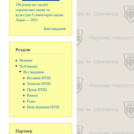
150 років на службі
української науки та
культури Гуманітарні науки.
Львів — 2023
Інші видання
Розділи
Новини
Публікації
Всі видання
Вісники НТШ
Записки НТШ
Праці НТШ
Книги
Різне
Нові видання НТШ
о
Партнер