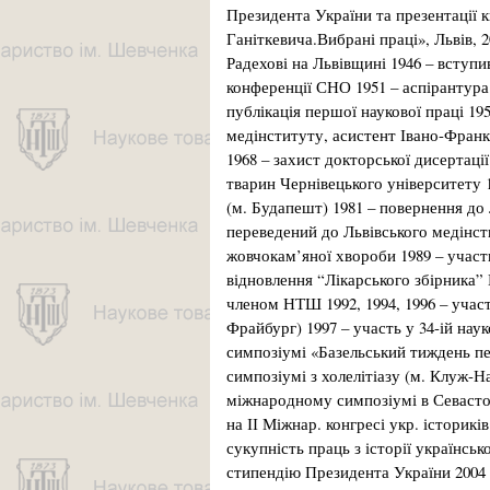
Президента України та презентації 
Ганіткевича.Вибрані праці», Львів, 2
Радехові на Львівщині 1946 – вступи
конференції СНО 1951 – аспірантура 
публікація першої наукової праці 195
медінституту, асистент Івано-Франк
1968 – захист докторської дисертації
тварин Чернівецького університету 
(м. Будапешт) 1981 – повернення до
переведений до Львівського медінст
жовчокам’яної хвороби 1989 – участь
відновлення “Лікарського збірника”
членом НТШ 1992, 1994, 1996 – участ
Фрайбург) 1997 – участь у 34-ій на
симпозіумі «Базельський тиждень пе
симпозіумі з холелітіазу (м. Клуж-Н
міжнародному симпозіумі в Севастоп
на ІІ Міжнар. конгресі укр. історикі
сукупність праць з історії українс
стипендію Президента України 2004 