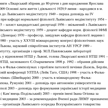
книги «Лікарський збірник до 80-річчя з дня народження Ярослава
009 Основні лати життя і діяльності 1929,9 липня - народився в м.
в до Львівського медінституту 1949 – перша доповідь на ІV
при кафедрі нормальної фізіології Львівського медінституту 1954 –
5 – захист кандидатської дисертації 1956 – звільнений з Львівського
івського медінституту 1959 – доцент кафедри норм. фізіології ІФМІ
 (Донецьк) 1970 – професор, завідувач кафедри фізіології людини і
1980 - участь у ХХVІІІ міжнародному конгресі фізіологічних наук
 Львова, науковий співробітник інститутів АН УРСР 1989 –
итутту, організація з проф. М.П.Павловським лабораторії
 у відновленні НТШ у Львові, голова Лікарської комісії НТШ 1991 –
 НТШ, заснованого Є.Озаркевичем 1898 р. 1992 – обрання дійсним
ь в Фальк-симпозіумах з проблем патології печінки (Базель, Берлін,
уковій конференції УЛТПА (Лейк Таго, США) 1998 – участь в Фальк-
чінки» (Швейцарія) 2000 – участь в міжнародному Фальк-
апока, Румунія) 2001 – доповідь про автономію університетів на
олі 2003 – доповідь про формування української історії медицини
в ( Кам`янець-Подільський) 2003 – премія імені Івана Огієнка за
ької медицини 2003 – за рекомендацією Вченої ради ЛНМУ призначен
– організація Львівського осередка Всеукраїнського товариства