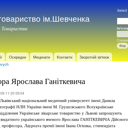
Перейти
до
Select
товариство ім.Шевченка
основного
матеріалу
 Товариства
Ім'я к
Вхід
Створе
ії
Осередки
Меценати
Контакти
Зворотній зв'язок
evych
ора Ярослава Ганіткевича
09-11-20 09:04
Львівський національний медичний університет імені Данила
хеографії НЛН України імені М. Грушсвського Всеукраїнське
 відділення Українське лікарське товариство у Львові запрошують
чя видатного українського вченого Ярослава ГАНІТКЕВИЧА Дійсного
професора, Лауреата премії імені Івана Огієнка, стипендіата