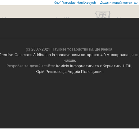
блоґ Yaroslav Hanitkevych
Додати новий коментар
(c) 2007-2021 Наукове товариство ім. Шевченка.
Creative Commons Attribution із зазначенням авторства 4.0 міжнародна
, якщ
інакше.
Розробка та дизайн сайту:
Комісія інформатики та кібернетики НТШ
,
Юрій Ришковець
,
Андрій Пелещишин