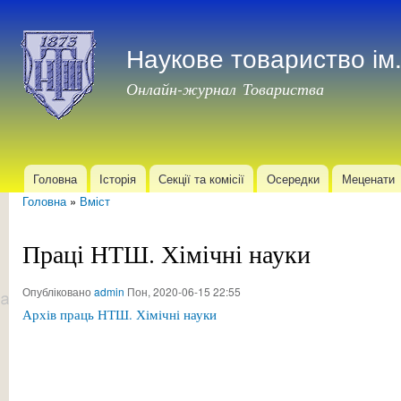
Пер
до
Наукове товариство і
осн
мат
Онлайн-журнал Товариства
Головна
Історія
Секції та комісії
Осередки
Меценати
Головне меню
Головна
»
Вміст
Ви є тут
Праці НТШ. Хімічні науки
Опубліковано
admin
Пон, 2020-06-15 22:55
Архів праць НТШ. Хімічні науки