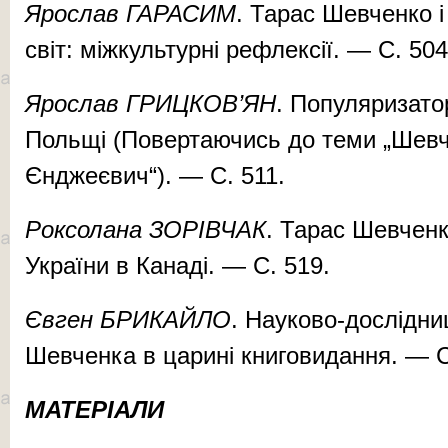
Ярослав ГАРАСИМ
. Тарас Шевченко і
світ: міжкультурні рефлексії. — С. 504
Ярослав ГРИЦКОВ’ЯН
. Популяризато
Польщі (Повертаючись до теми „Шевч
Єнджеєвич“). — С. 511.
Роксолана ЗОРІВЧАК
. Тарас Шевченк
України в Канаді. — С. 519.
Євген БРИКАЙЛО
. Науково-дослідни
Шевченка в царині книговидання. — С
МАТЕРІАЛИ