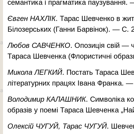
семантика і прагматика паузування. —
Євген НАХЛІК
. Тарас Шевченко в жит
Білозерських (Ганни Барвінок). — С. 
Любов САВЧЕНКО
. Опозиція свій — 
Тараса Шевченка (Флористичні образи
Микола ЛЕГКИЙ
. Постать Тараса Шев
літературних працях Івана Франка. — 
Володимир КАЛАШНИК
. Символіка к
образів у поемі Тараса Шевченка „На
Олексій ЧУГУЙ, Тарас ЧУГУЙ
. Шевче