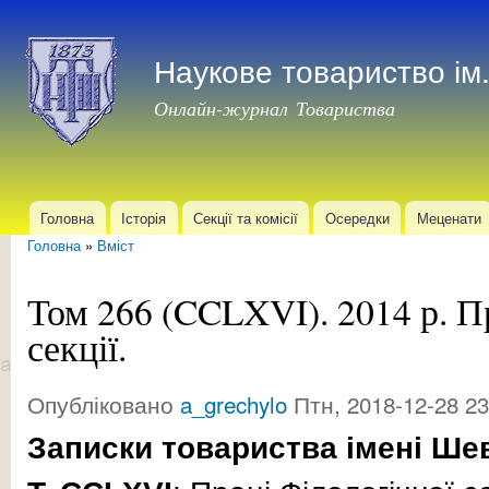
Пер
до
Наукове товариство і
осн
мат
Онлайн-журнал Товариства
Головна
Історія
Секції та комісії
Осередки
Меценати
Головне меню
Головна
»
Вміст
Ви є тут
Том 266 (CCLXVI). 2014 р. П
секції.
Опубліковано
a_grechylo
Птн, 2018-12-28 23
Записки товариства імені Ше