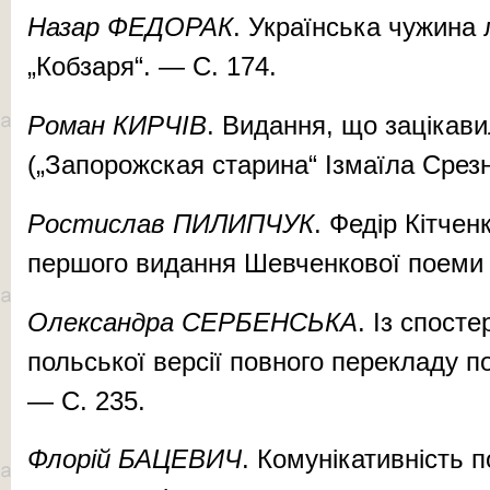
Назар ФЕДОРАК
. Українська чужина 
„Кобзаря“. — С. 174.
Роман КИРЧІВ
. Видання, що зацікав
(„Запорожская старина“ Ізмаїла Срезн
Ростислав ПИЛИПЧУК
. Федір Кітчен
першого видання Шевченкової поеми 
Олександра СЕРБЕНСЬКА
. Із спост
польської версії повного перекладу п
— С. 235.
Флорій БАЦЕВИЧ
. Комунікативність 