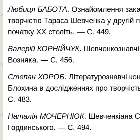
Любиця БАБОТА
. Ознайомлення закар
творчістю Тараса Шевченка у другій 
початку ХХ століть. — С. 449.
Валерій КОРНІЙЧУК
. Шевченкознавчі
Возняка. — С. 456.
Cтепан ХОРОБ
. Літературознавчі ко
Блохина в дослідженнях про творчіс
С. 483.
Наталія МОЧЕРНЮК
. Шевченкіана 
Гординського. — С. 494.