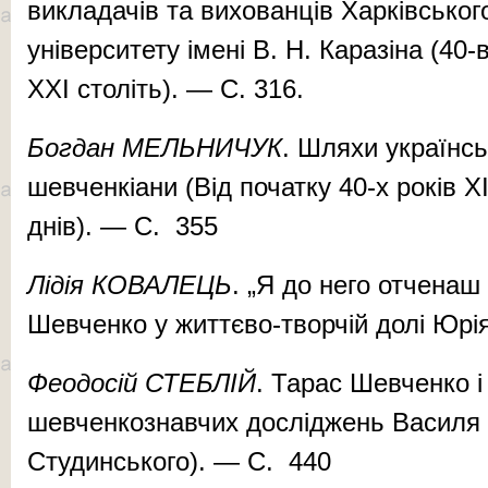
викладачів та вихованців Харківськог
університету імені В. Н. Каразіна (40-
ХХІ століть). — С. 316.
Богдан МЕЛЬНИЧУК
. Шляхи українсь
шевченкіани (Від початку 40-х років Х
днів). — С. 355
Лідія КОВАЛЕЦЬ
. „Я до него отченаш
Шевченко у життєво-творчій долі Юр
Феодосій СТЕБЛІЙ
. Тарас Шевченко і
шевченкознавчих досліджень Василя 
Студинського). — С. 440