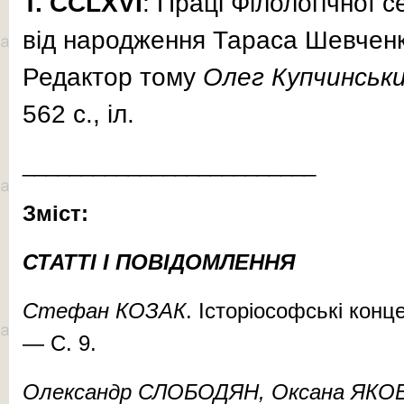
Т.
CCLXVІ
: Праці Філологічної се
від народження Тараса Шевчен
Редактор тому
Олег Купчинськ
562 с., іл.
_________________________
Зміст:
СТАТТІ І ПОВІДОМЛЕННЯ
Стефан КОЗАК
. Історіософські конц
— С. 9.
Олександр СЛОБОДЯН, Оксана ЯКО