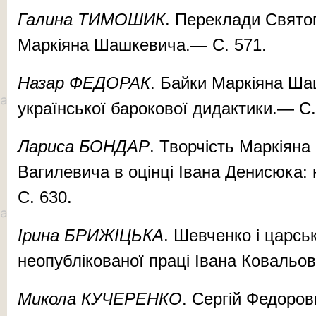
Галина ТИМОШИК
. Переклади Свято
Маркіяна Шашкевича.— С. 571.
Назар ФЕДОРАК
. Байки Маркіяна Ша
української барокової дидактики.— С.
Лариса БОНДАР
. Творчість Маркіян
Вагилевича в оцінці Івана Денисюка:
С. 630.
Ірина БРИЖІЦЬКА
. Шевченко і царсь
неопублікованої праці Івана Ковальов
Микола КУЧЕРЕНКО
. Сергій Федоров