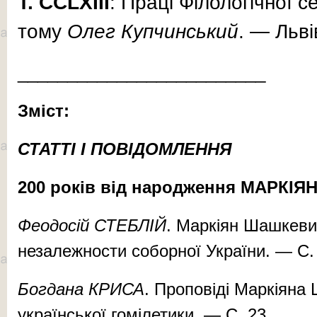
Т.
CCLXIII
: Праці Філологічної с
тому
Олег Купчинський
. — Льві
_________________________
Зміст:
СТАТТІ І ПОВІДОМЛЕННЯ
200 років від народження МАРК
Феодосій СТЕБЛІЙ
. Маркіян Шашкеви
незалежности соборної України. — С. 
Богдана КРИСА
. Проповіді Маркіяна 
української гомілетики. — С. 23.