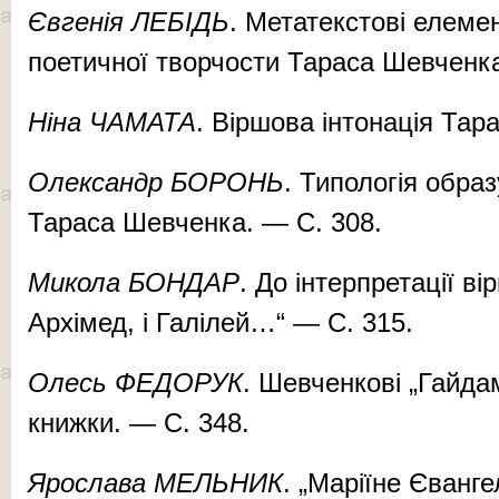
Євгенія ЛЕБІДЬ
. Метатекстові елемен
поетичної творчости Тараса Шевченка
Ніна ЧАМАТА
. Віршова інтонація Тар
Олександр БОРОНЬ
. Типологія образ
Тараса Шевченка. — С. 308.
Микола БОНДАР
. До інтерпретації в
Архімед, і Галілей…“ — С. 315.
Олесь ФЕДОРУК
. Шевченкові „Гайдам
книжки. — С. 348.
Ярослава МЕЛЬНИК
. „Маріїне Єванге