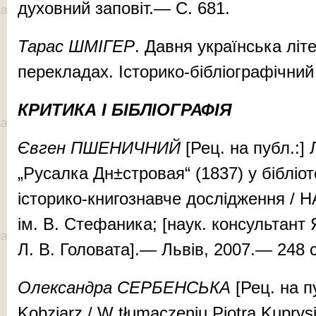
духовний заповіт.— С. 681.
Тарас ШМІГЕР
. Давня українська літ
перекладах. Історико-бібліографічний
КРИТИКА І БІБЛІОГРАФІЯ
Євген ПШЕНИЧНИЙ
[Рец. на публ.:] 
„Русалка Дн
±
стровая“ (1837) у бібліот
історико-книгознавче дослідження / Н
ім. В. Стефаника; [наук. консультант Я
Л. В. Головата].— Львів, 2007.— 248 с.
Олександра СЕРБЕНСЬКА
[Рец. на п
Kоbziarz / W tłumaczeniu Piotra Kuprys