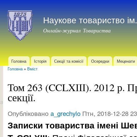
Пер
до
Наукове товариство і
осн
мат
Онлайн-журнал Товариства
Головна
Історія
Секції та комісії
Осередки
Меценати
Головне меню
Головна
»
Вміст
Ви є тут
Том 263 (CCLXІІІ). 2012 р. П
секції.
Опубліковано
a_grechylo
Птн, 2018-12-28 23
Записки товариства імені Ше