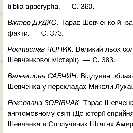
biblia apocrypha. — С. 360.
Віктор ДУДКО
. Тарас Шевченко й Іва
факти. — С. 373.
Ростислав ЧОПИК
. Великий льох сол
Шевченкової містерії). — С. 383.
Валентина САВЧИН
. Відлуння образ
Шевченка у перекладах Миколи Лукаш
Роксолана ЗОРІВЧАК
. Тарас Шевченк
англомовному світі (До історії сприй
Шевченка в Сполучених Штатах Амери