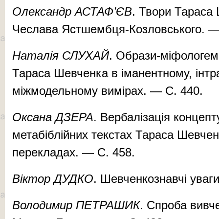
Олександр АСТАФ’ЄВ
. Твори Тараса
Чеслава Ястшембця-Козловського. — 
Наталія СЛУХАЙ
. Образи-міфологем
Тараса Шевченка в іманентному, інт
міжмодельному вимірах. — С. 440.
Оксана ДЗЕРА
. Вербалізація концеп
метабіблійних текстах Тараса Шевчен
перекладах. — С. 458.
Віктор ДУДКО
. Шевченкознавчі уваги
Володимир ПЕТРАШИК
. Спроба вивч