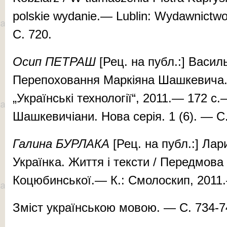
polskie wydanie.— Lublin: Wydawnictw
С. 720.
Осип ПЕТРАШ
[Рец. на публ.:] Васил
Перепоховання Маркіяна Шашкевича
„Українські технології“, 2011.— 172 с.
Шашкевичіани. Нова серія. 1 (6). — С.
Галина БУРЛАКА
[Рец. на публ.:] Ла
Українка. Життя і тексти / Передмов
Коцюбинської.— К.: Смолоскип, 2011.
Зміст українською мовою. — С. 734-7