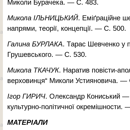
Миколи Бурачека. — С. 483.
Микола ІЛЬНИЦЬКИЙ
. Еміґраційне ш
напрями, теорії, концепції. — С. 500.
Галина БУРЛАКА
. Тарас Шевченко у 
Грушевського. — С. 530.
Микола ТКАЧУК
. Наратив повісти-апо
верховинця“ Миколи Устияновича. — 
Ігор ГИРИЧ
. Олександр Кониський — 
культурно-політичної окремішности. —
МАТЕРІАЛИ