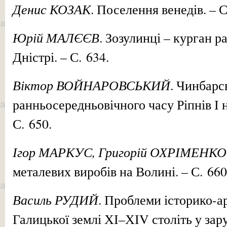
Денис КОЗАК
. Поселення венедів. – С
Юрій МАЛЄЄВ
. Зозулинці – курган 
Дністрі. – С. 634.
Віктор ВОЙНАРОВСЬКИЙ
. Чинбарс
ранньосередньовічного часу Ріпнів І н
С. 650.
Ігор МАРКУС, Григорій ОХРІМЕНКО
металевих виробів на Волині. – С. 660
Василь РУДИЙ
. Проблеми історико-а
Галицької землі ХІ–ХІV століть у зару