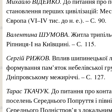
Михайло ВІДЕЙКО.
До питання про п
становлення перших цивілізацій: Мес
Європа (VI–IV тис. до н. е.). – С. 90.
Валентина ШУМОВА
. Житла трипіл
Ріпниця-I на Київщині. – С. 115.
Сергій РИЖОВ.
Вплив шипинецької л
формування пам’яток небелівської гр
Дніпровському межиріччі. – С. 127.
Тарас ТКАЧУК.
До питання про конта
поселень Середнього Попруття і півн
Середнього Подністров’я з локальни