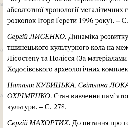
абсолютної хронології мегалітичних 
розкопок Ігоря Ґерети 1996 року). – С.
Сергій ЛИСЕНКО.
Динаміка розвитку
тшинецького культурного кола на ме
Лісостепу та Полісся (За матеріалам
Ходосівського археологічних комплексі
Наталія КУБИЦЬКА, Світлана ЛОКА
ОХРІМЕНКО
. Стан вивчення пам’ято
культури. – С. 278.
Сергій МАХОРТИХ
. До питання про г