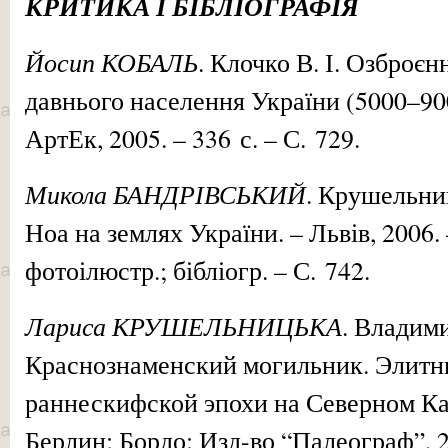
КРИТИКА І БІБЛІОГРАФІЯ
Йосип КОБАЛЬ
. Клочко В. І. Озброєн
давнього населення України (5000–900 
АртЕк, 2005. – 336 с. – С. 729.
Микола БАНДРІВСЬКИЙ
. Крушельни
Ноа на землях України. – Львів, 2006. –
фотоілюстр.; бібліогр. – С. 742.
Лариса КРУШЕЛЬНИЦЬКА
. Владим
Краснознаменский могильник. Элитн
раннескифской эпохи на Северном Ка
Берлин; Бордо: Изд-во “Палеограф”, 20