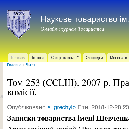
Пер
до
Наукове товариство і
осн
мат
Онлайн-журнал Товариства
Головна
Історія
Секції та комісії
Осередки
Меценати
Головне меню
Головна
»
Вміст
Ви є тут
Том 253 (CCLІІІ). 2007 р. Пр
комісії.
Опубліковано
a_grechylo
Птн, 2018-12-28 23
Записки товариства імені Шевченк
Археологічної комісії / Редактор том