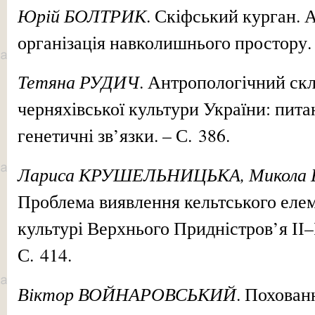
Юрій БОЛТРИК
. Скіфський курган. 
організація навколишнього простору. 
Тетяна РУДИЧ
. Антропологічний ск
черняхівської культури України: пит
генетичні зв’язки. – С. 386.
Лариса КРУШЕЛЬНИЦЬКА, Микол
Проблема виявлення кельтського елем
культурі Верхнього Придністров’я ІІ–І 
С. 414.
Віктор ВОЙНАРОВСЬКИЙ
. Похованн