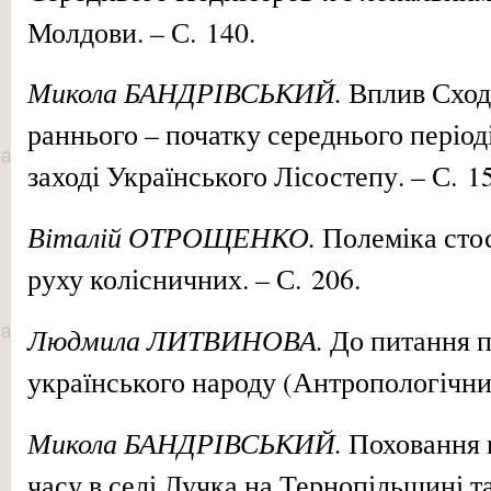
Молдови. – С. 140.
Микола БАНДРІВСЬКИЙ.
Вплив Сходу
раннього – початку середнього період
заході Українського Лісостепу. – С. 1
Віталій ОТРОЩЕНКО.
Полеміка стос
руху колісничних. – С. 206.
Людмила ЛИТВИНОВА.
До питання 
українського народу (Антропологічний
Микола БАНДРІВСЬКИЙ.
Поховання 
часу в селі Лучка на Тернопільщині т