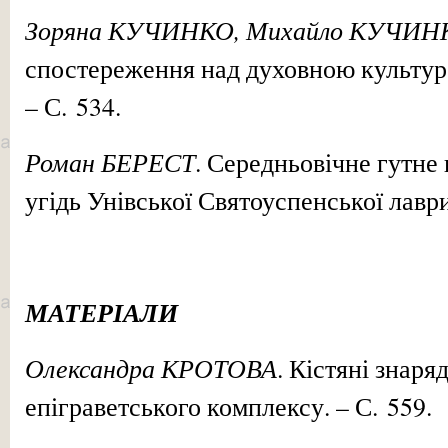
Зоряна КУЧИНКО, Михайло КУЧИН
спостереження над духовною культур
– С. 534.
Роман БЕРЕСТ
. Середньовічне гутне
угідь Унівської Святоуспенської лаври
МАТЕРІАЛИ
Олександра КРОТОВА
. Кістяні знаря
епіграветського комплексу. – С. 559.