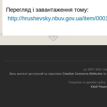
Перегляд і завантаження тому:
http://hrushevsky.nbuv.gov.ua/item/00
(c) 2007-2021 На
Весь контент доступний за ліцензією 
Creative Commons Attribution і
Розробка та дизайн сайту:
Юрій Ришк