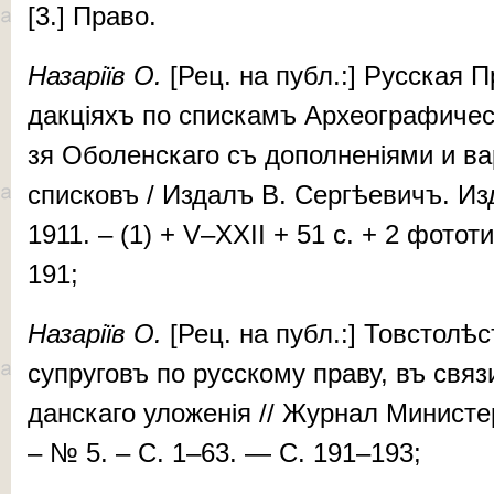
[3.] Пра­во.
На­за­ріїв
О.
[Рец. на публ.:] Рус­­ская П
дак­ці­яхъ по спис­камъ Ар­хе­ог­ра­фи­чес
зя Обо­лен­ска­го съ до­пол­не­нія­ми и ва­
спис­ковъ / Из­далъ В. Сер­гѣе­вичъ. Из­
1911. – (1) + V–XXII + 51 c. + 2 фо­то­
191;
На­за­ріїв
О.
[Рец. на публ.:] Тов­сто­лѣс
суп­ру­говъ по рус­ско­му пра­ву, въ свя­
дан­ска­го уло­же­нія // Жур­нал Ми­нис­т
– № 5. – C. 1–63. — С. 191–193;