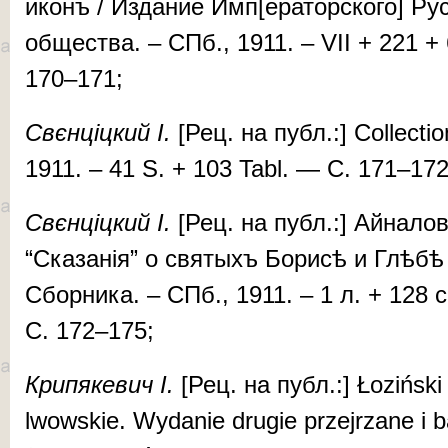
иконъ / Из­да­ние Имп[ера­тор­ско­го] Рус­ск
об­щес­тва. – СПб., 1911. – VII + 221 +
170–171;
Свєн­ціц­кий І.
[Рец. на публ.:] Col­lec­ti
1911. – 41 S. + 103 Tabl. — С. 171–172
Свєн­ціц­кий І.
[Рец. на публ.:] Ай­на­лов
“Ска­за­нія” о свя­тыхъ Бо­ри­сѣ и Глѣ­бѣ
Сбор­ни­ка. – СПб., 1911. – 1 л. + 128 с
С. 172–175;
Кри­пя­ке­вич І.
[Рец. на публ.:] Ło­ziń­ski
lwowskie. Wy­danie dru­gie przejrza­ne i 