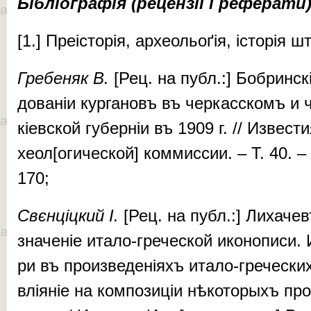
Бібліо
ґ
рафія (
р
ецен­зії і реферати
[1.] Пре­іс­то­рія, ар­хе­оль­о­ґія, іс­то­рія ш
Гре­бе­няк В.
[Рец. на публ.:] Боб­рин­ск
до­­ва­ніи кур­га­новъ въ чер­кас­скомъ и
кі­ев­ской гу­бер­ніи въ 1909 г. // Из­вес­
хе­ол[оги­чес­кой] ком­мис­сии. – Т. 40.
170;
Свєн­ціц­кий І.
[Рец. на публ.:] Ли­ха­чев
зна­че­ніе ита­ло-гре­чес­кой ико­но­пи­си. 
ри въ про­­из­ве­де­ні­яхъ ита­ло-гре­чес­к
влія­ніе на ком­по­зи­ціи нѣ­ко­то­рыхъ п