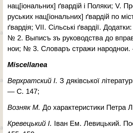
нац[іональних] ґвардій і Поляки; V. Пр
руських нац[іональних] ґвардій по міс­
ґвардія; VII. Сіль­ські ґвардії. До­дат­к
№ 2. Вы­писъ зъ ру­ко­вод­ства до впра­
нои; № 3. Сло­варъ стра­жи на­род­нои.
Miscellanea
Вер­храт­ский І.
З дя­ків­ської лі­те­ра­т
— С. 147;
Воз­няк М.
До ха­рак­те­рис­ти­ки Пет­ра 
Кре­
вець­кий І.
Іван Ем. Ле­виць­кий. По