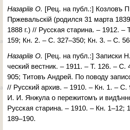
На­за­рі­їв О.
[Рец. на публ.:] Коз­ловъ П
Прже­валь­скій (ро­дил­ся 31 мар­та 1839
1888 г.) // Русская стари­на. – 1912. – 
159; Кн. 2. – C. 327–350; Кн. 3. – C. 
На­за­рі­їв
О.
[Рец. на публ.:] За­пис­ки Н.
чес­кий вестник. – 1911. – T. 126. – C
905; Ти­товъ Ан­дрей. По по­во­ду за­пи­сок
// Русский архив. – 1910. – Кн. 1. – С. 
И. И. Ян­жу­ла о пе­ре­жи­томъ и ви­дѣн­
Рус­ская старина. – 1910. – Кн. 1–12; 
189–190.