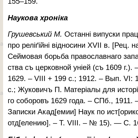
155–159.
Наукова хроніка
Гру­шев­ський М.
Ос­тан­ні ви­пус­ки пра­
про ре­лі­ґій­ні від­но­си­ни XVII в. [Рец.
Сей­мо­вая борь­ба пра­вос­лав­на­го за­па
ства съ цер­ков­ной уніей (съ 1609 г.). 
1629. – VIII + 199 c.; 1912. – Вы­п. VI:
c.; Жу­ко­вичъ П. Ма­те­рі­а­лы для ис­то­рі
го со­бо­ровъ 1629 го­да. – СПб., 1911. –
Запис­ки Ака­д[е­мии] На­ук по ист[ори­ко
отд[еле­нию]. – T. VIII. – № 15). — С. 