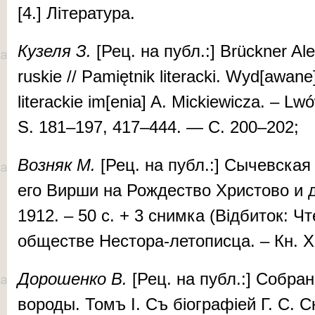
[4.] Лі­те­ра­ту­ра.
Ку­зе­ля З.
[Рец. на публ.:] Brückner Alek
ruskie // Pam­ięt­­nik li­te­racki. Wyd[awa
literack­ie im[e­nia] A. Mick­iewic­za. – Lw
S. 181–197, 417–444. — С. 200–202;
Воз­няк М.
[Рец. на публ.:] Сы­чев­ская
его Вир­ши на Ро­ж­дес­тво Хрис­то­во и д
1912. – 50 с. + 3 сним­ка (Відбиток: Чте
об­щес­тве Нес­то­ра-ле­то­пис­ца. – Кн.
До­ро­шен­ко В.
[Рец. на публ.:] Соб­ра­ні
во­ро­ды. Томъ I. Съ бі­ог­ра­фі­ей Г. С. С