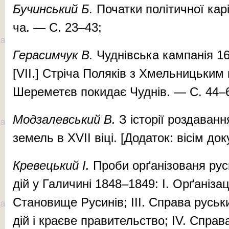
Бу­чин­ський Б.
По­чат­ки по­лі­тич­ної ка­р
ча. — С. 23–43;
Ге­ра­сим­чук В.
Чуд­нів­ська кам­па­нія 1
[VII.] Стріча Поляків з Хмельницьким 
Шереметєв по­ки­дає Чуднів. — С. 44–
Мод­за­лев­ський В.
З іс­то­рії роз­­­да­ван
зе­мель в XVII ві­ці. [Додаток: вісім до­ку
Кре­вець­кий
І.
Про­би орґа­ні­зо­ва­ня рус
дій у Га­ли­чи­ні 1848–1849: I. Орґаніза
Становище Руси­нів; III. Справа руськи
дій і краєве правительство; IV. Спра­­в