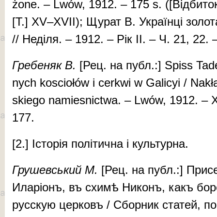
żone. – Lwów, 1912. – 175 s. ([Відбиток]: 
[T.] XV–XVII); Щу­рат В. Ук­ра­їн­ці зо­ло­
// Не­­ді­ля. – 1912. – Рік II. – Ч. 21, 2
Гре­бе­няк В.
[Рец. на публ.:] Spiss Ta­d
nych kos­ciołów i cerkwi w Gal­icyi / Na­kł
skiego nam­ies­nictwa. – Lwów, 1912. – 
177.
[2.] Іc­то­рія по­лі­тич­на і куль­тур­на.
Гру­шев­ський
М.
[Рец. на публ.:] При­­с
Ила­рі­онъ, въ схи­мѣ Ни­конъ, какъ бо­р
рус­скую цер­ковъ / Сбор­ник ста­тей, п