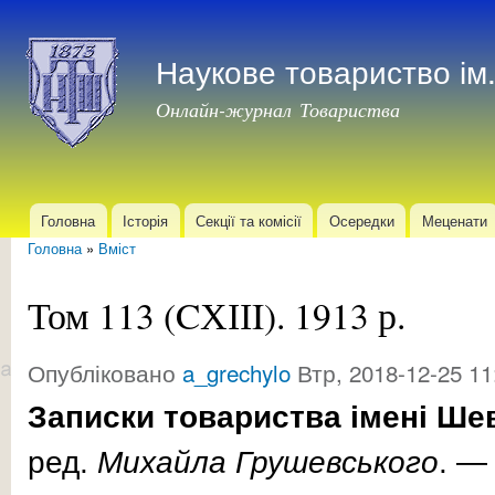
Пер
до
Наукове товариство і
осн
мат
Онлайн-журнал Товариства
Головна
Історія
Секції та комісії
Осередки
Меценати
Головне меню
Головна
»
Вміст
Ви є тут
Том 113 (CХІІI). 1913 р.
Опубліковано
a_grechylo
Втр, 2018-12-25 11
Записки товариства імені Ше
ред.
Михайла
Грушевського
. 