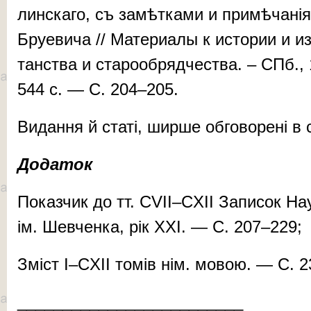
лин­ска­го, съ за­мѣт­ка­ми и при­мѣ­ча­ні
Бру­е­ви­ча // Ма­те­ри­а­лы к ис­то­рии и и
тан­ства и ста­ро­об­ряд­чес­тва. – СПб.,
544 c. — С. 204–205.
Ви­дан­ня й ста­ті, шир­ше об­го­во­ре­ні в
Додаток
По­каз­чик до тт. CVII–CXII За­пи­сок На­у­
ім. Шев­чен­ка, рік XXI. — С. 207–229;
Зміст I–CXII то­мів нім. мо­вою. — С. 
_________________________