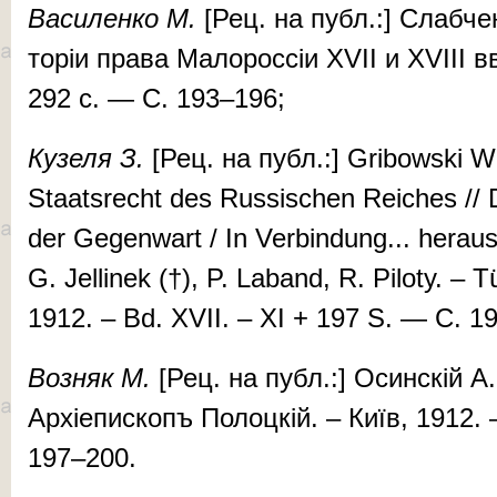
Ва­си­лен­ко М.
[Рец. на публ.:] Слаб­че
то­ріи пра­ва Ма­ло­рос­сіи XVII и XVIII в
292 c. — С. 193–196;
Ку­зе­ля З.
[Рец. на публ.:] Gri­bow­ski 
Staatsrecht des Rus­sischen Rei­ches // 
der Ge­genwart / In Ver­bin­dung... hera
G. Jel­linek (†), P. La­­band, R. Pi­lo­ty. –
1912. – Bd. XVII. – XI + 197 S. — С. 1
Воз­
няк
М.
[Рец. на публ.:] Осин­скій А. 
Ар­хі­е­пис­копъ По­лоц­кій. – Ки­­їв, 1912
197–200.