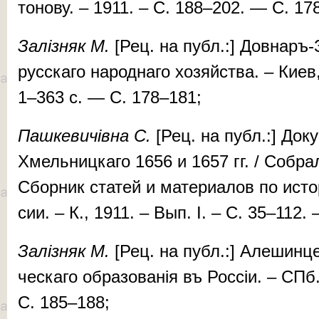
то­но­ву. – 1911. – С. 188–202. — С. 17
За­ліз­няк М.
[Рец. на публ.:] Дов­наръ-З
рус­ска­го на­­род­на­го хо­зяй­ства. – Ки­ев
1–363 c. — С. 178–181;
Паш­ке­ви­чів­на С.
[Рец. на публ.:] До­ку­
Хмель­ниц­ка­го 1656 и 1657 гг. / Соб­ра
Сбор­ник ста­­тей и ма­те­ри­а­лов по ис­
сии. – К., 1911. – Вып. I. – C. 35–112.
За­ліз­няк М.
[Рец. на публ.:] Алеш­ин­це
чес­ка­го об­ра­зо­ва­нія въ Рос­сіи. – СП
С. 185–188;