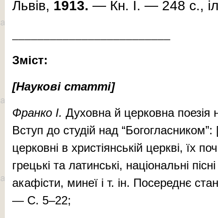
Львів,
1913.
— Кн. І. — 248 с., іл
_________________________
Зміст:
[Наукові статті]
Фран­ко І.
Ду­хов­на й цер­ков­на по­е­зія 
Вступ до сту­дій над “Бо­гог­лас­ни­ком”: 
церковні в хри­стіянській церкві, їх по
грецькі та латинські, націо­наль­ні пісн
акафісти, минеї і т. ін. Посереднє ста
— С. 5–22;