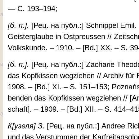
— С. 193–194;
[б. п.].
[Рец. на публ.:] Schnip­pel Em­i
Geister­glaube in Ost­preussen // Zeit­sch
Volkskunde. – 1910. – [Bd.] XX. – S. 3
[б.
п.].
[Рец. на публ.:] Za­charie Theo­d
das Kopfkissen weg­ziehen // Ar­chiv für R
1908. – [Bd.] XI. – S. 151–153; Poz­nań­
ben­den das Kopfkissen weg­zie­hen // [Ar­c
schaft]. – 1909. – [Bd.] XII. – S. 414–4
К[у
зе
­ля] З.
[Рец. на публ.:] An­dree Ric
und das Ver­stum­men der Kar­freitags­gloc