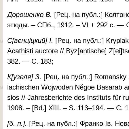
До­ро­шен­ко В.
[Рец. на публ.:] Кол­то­но
этю­ды. – СПб., 1912. – VI + 292 c. — 
С[вєн­ціц­кий] І.
[Рец. на публ.:] Krypiak­
Acath­is­ti auc­tore // Byz[an­tische] Z[ei]
382. — С. 183;
К[узе­ля] З.
[Рец. на публ.:] Ro­mansky
lachischen Wojwoden Něgoe Basa­rab an 
sios // Jahres­ber­ichte des In­sti­tuts für
1908. – [Bd.] XIII. – S. 113–194. — С. 
[б. п.].
[Рец. на публ.:] Фран­ко Ів. Но­ва і