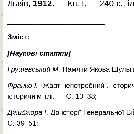
Львів,
191
2
.
— Кн. I. — 240 с., іл
_________________________
Зміст:
[Наукові статті]
Гру­шев­ський М.
Па­мя­ти Яко­ва Шуль­ги
Фран­ко І.
“Жарт не­пот­реб­ний”. Іс­то­ри
іс­то­рич­нім тлі. — С. 10–38;
Джид­жо­ра І.
До іс­то­рії Ґе­не­раль­ної В
С. 39–51;