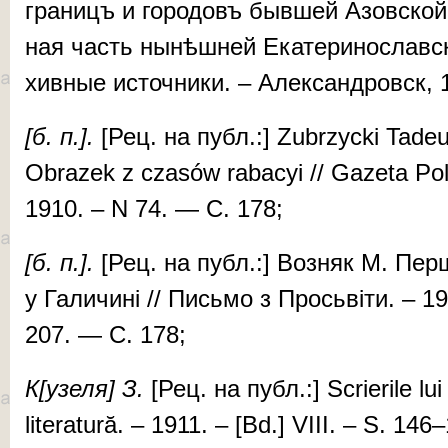
гра­ницъ и го­ро­довъ быв­шей Азов­ской г
ная часть ны­нѣш­ней Ека­те­ри­нос­лав­
хив­ные ис­точ­ни­ки. – Алек­сан­дровск,
[б. п.].
[Рец. на публ.:] Zu­brzycki Ta­de
Obrazek z czasów ra­ba­cyi // Gaze­ta Pol
1910. – N 74. — С. 178;
[
б
.
п
.].
[Рец. на публ.:] Воз­няк М. Пер­ш
у Га­ли­чи­ні // Пись­мо з Прось­ві­ти. – 
207. — С. 178;
К[узе­ля] З.
[Рец. на публ.:] Scri­erile lui
litera­tură. – 1911. – [Bd.] VIII. – S. 14