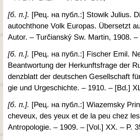
[б. п.].
[Рец. на публ.:] Sto­wik Ju­lius. D
au­to­chthone Volk Eu­ro­pas. Über­setzt
Au­tor. – Turčianský Sw. Martin, 1908. – 
[б. п.].
[Рец. на публ.:] Fisch­er Em­il. 
Beantwor­tung der Her­kunfts­frage der 
denzblatt der deutschen Gesellschaft für An
gie und Ur­geschichte. – 1910. – [Bd.] X
[б. п.].
[Рец. на публ.:] Wiazem­sky Princ
cheveux, des yeux et de la peu chez les 
An­tro­po­lo­gie. – 1909. – [Vol.] XX. – P