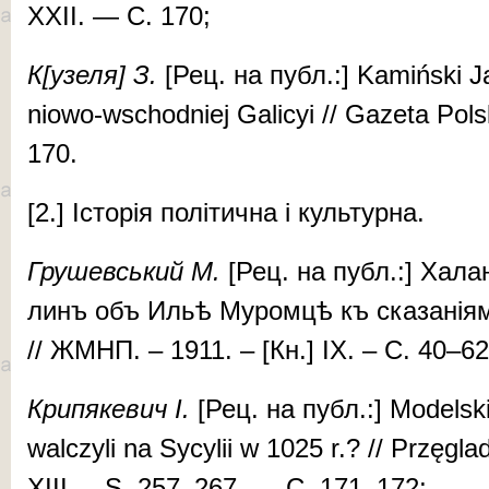
XXII. — С. 170;
К[узе­ля] З.
[Рец. на публ.:] Kam­iń­ski Ja
nio­wo-wschod­niej Gal­i­cyi // Gaze­ta Po
170.
[2.] Іс­то­рія по­лі­тич­на і куль­тур­на.
Гру­шев­ський М.
[Рец. на публ.:] Ха­лан
линъ объ Ильѣ Му­ром­цѣ къ ска­за­ні
// ЖМНП. – 1911. – [Кн.] IX. – C. 40–6
Кри­пя­ке­вич І.
[Рец. на публ.:] Model­ski 
walczy­li na Sy­cylii w 1025 r.? // Przęglad
XIII. – S. 257–267. — С. 171–172;