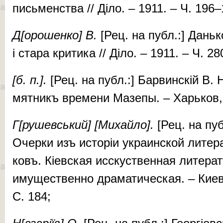
пись­мен­ства // Ді­ло. – 1911. – Ч. 196
Д[оро­шен­ко]
В.
[Рец. на публ.:] Дань­к
і ста­ра кри­ти­ка // Ді­ло. – 1911. – Ч. 
[б. п.].
[Рец. на публ.:] Бар­вин­скій В. 
мят­никъ вре­ме­ни Ма­зе­пы. – Харь­ков
Г[ру­шевський] [Ми­хай­ло].
[Рец. на пуб
Очер­­ки изъ ис­то­ріи ук­ра­ин­ской ли­те­
ковъ. Кі­ев­ская исс­кус­твен­ная ли­те­ра
и­му­щес­твен­но дра­ма­ти­чес­кая. – Ки­
С. 184;