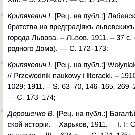
Кри­пя­ке­вич І.
[Рец. на публ.:] Ла­бен­ск
брат­ства на пред­гра­ді­яхъ львов­скихъ. 
го­ро­да Льво­ва. – Львов, 1911. – 37 с.
род­но­го До­ма). — С. 172–173;
Кри­пя­ке­вич
І.
[Рец. на публ.:] Wołyniak.
// Prze­wod­­nik nau­kowy i literacki. – 1
1029; 1911. – S. 63–70, 146–165, 269–
— С. 173–174;
До­ро­шен­ко
В.
[Рец. на публ.:] Ба­га­л
ской ис­то­ріи. – Харь­ков, 1911. – T. I: 