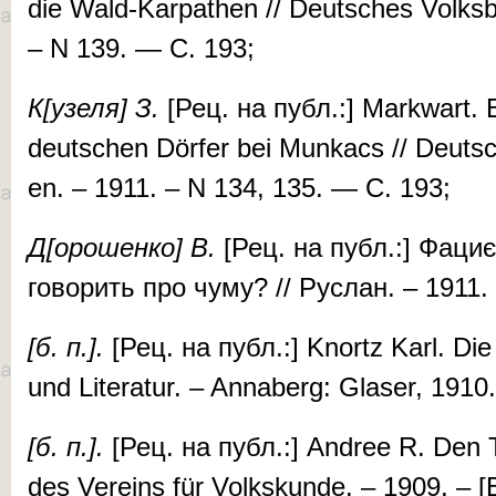
die Wald-Kar­pathen // Deu­tsches Volks­bla
– N 139. — С. 193;
К[узе­ля] З.
[Рец. на публ.:] Mark­wart. 
deutschen Dörfer bei Mun­kacs // Deu­t­sche
en. – 1911. – N 134, 135. — С. 193;
Д[оро­шен­ко] В.
[Рец. на публ.:] Фа­ци­
го­во­рить про чу­му? // Рус­лан. – 1911
[б. п.].
[Рец. на публ.:] Knortz Karl. Die 
und Litera­tur. – An­na­berg: Glaser, 191
[б.
п.].
[Рец. на публ.:] An­dree R. Den To
des Ver­eins für Volks­kun­de. – 1909. – 