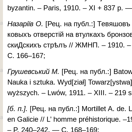
byzan­tin. – Paris, 1910. – XI + 837 p. 
На­за­рі­їв О.
[Рец. на публ.:] Те­вя­шовъ 
ко­выхъ от­вер­стій на втул­кахъ брон­зо­
скиД­скихъ стрѣлъ // ЖМНП. – 1910. – [
С. 166–167;
Гру­шев­ський М.
[Рец. на публ.:] Ba­tow
Nau­ka i sztu­ka. Wyd[zi­ał] Towarz[ystwa] 
wyższych. – Lwów, 1911. – XIII. – 219 
[
б
.
п
.].
[Рец. на публ.:] Mor­til­let A. de. L
en Gal­i­cie // L’ homme préhis­tori­que. –
– P. 240–242. — С. 168–169;