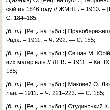
Н[аза­ріїв]
О.
[Рец. на публ.:] Ге­ор­гі­ев­
скій въ 1846 го­ду // ЖМНП. – 1910. – [
С. 184–185;
[б. п.].
[Рец. на публ.:] Пра­во­бе­ре­жець
Ра­да. – 1911. – Ч. 292. — С. 185;
[б.
п.].
[Рец. на публ.:] Єв­шан М. Юрій 
вих ма­те­рі­я­лів // ЛНВ. – 1911. – Кн. 
185;
[б. п.].
[Рец. на публ.:] Ма­ко­вей О. Лю­
лан. – 1911. – Ч. 221–223. — С. 185;
[б. п.].
[Рец. на публ.:] Сту­дин­ський К. Н