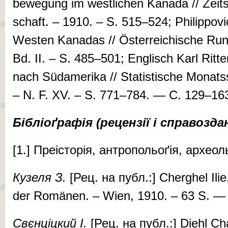
bewegung im west­li­chen Ka­na­da // Zeitsch
schaft. – 1910. – S. 515–524; Phi­lip­po­
Westen Ka­na­das // Ös­­ter­reichische R
Bd. II. – S. 485–501; En­glisch Karl Rit­
nach Sü­d­am­eri­ka // Sta­tis­tische Monat
– N. F. XV. – S. 771–784. — С. 129–16
Бібліо
ґ
рафія (рецензії і справозда
[1.] Пре­іс­то­рія, ан­тро­поль­оґія, ар­хе­о­л
Ку­зе­ля З.
[Рец. на публ.:] Cher­ghel Il
der Romänen. – Wien, 1910. – 63 S. —
Свєн­ціц­кий І.
[Рец. на публ.:] Diehl Cha