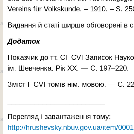
Vereins für Volkskunde. – 1910. – S. 2
Ви­дан­ня й ста­ті шир­ше об­го­во­ре­ні в
Додаток
По­каз­чик до тт. CI–CVI За­пи­сок На­у­ко­
ім. Шев­чен­ка. Рік XX. — С. 197–220.
Зміст I–CVI томів нім. мовою. — С. 2
_________________________
Перегляд і завантаження тому:
http://hrushevsky.nbuv.gov.ua/item/000