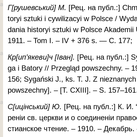
Г[ру­шев­­ський]
М.
[Рец. на публ.:] Chmi
to­ryi sztuki i cy­wi­­li­za­­cyi w Polsce / W
dania his­to­ryi sztuki w Pol­s­ce Aka­dem
1911. – Tom I. – IV + 376 s. — С. 177;
Кр
[
ип
’
я
ке
ви
]
ч
[
Іван
].
[Рец. на публ.:] Syg
ga i Ba­to­ry // Przegląd powszech­ny. – 
156; Sy­gań­ski J., ks. T. J. Z nieznanych 
pow­szech­ny]. – [T. CXIII]. – S. 157–16
С[ицінський] Ю.
[Рец. на публ.:] К. И.
ре­ніи св. цер­кви и о со­е­ди­не­ніи пра­в
сти­анское чтение. – 1910. – Де­кабрь