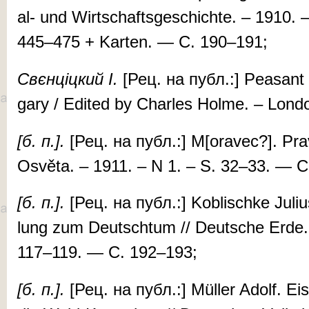
al- und Wirt­schafts­­ge­schichte. – 1910. 
445–475 + Karten. — С. 190–191;
Свєн­ціц­кий
І.
[Рец. на публ.:] Peasant a
gary / Edi­ted by Char­les Holme. – Lon
[б. п.].
[Рец. на публ.:] M[o­ra­vec?]. Pr
Osvě­ta. – 1911. – N 1. – S. 32–33. — С
[б.
п.].
[Рец. на публ.:] Kob­lischke Ju­liu
lung zum Deutsch­­tum // Deutsche Erde. 
117–119. — С. 192–193;
[б. п.].
[Рец. на публ.:] Müll­er Adolf. Eis