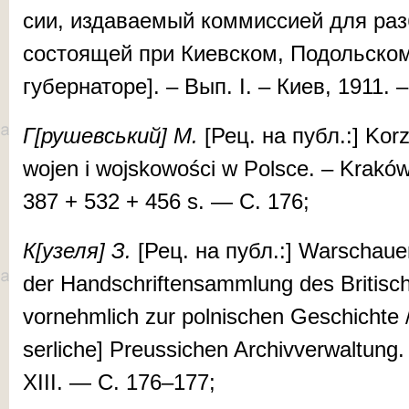
сии, из­да­ва­е­мый ком­мис­си­ей для раз
сос­то­я­щей при Ки­ев­ском, По­доль­ско
гу­бер­на­то­ре]. – Вып. I. – Киев, 1911.
Г[ру­шев­ський] М.
[Рец. на публ.:] Kor­z
wojen i wojsko­woś­ci w Polsce. – Kraków,
387 + 532 + 456 s. — С. 176;
К[узе­ля] З.
[Рец. на публ.:] War­schauer 
der Hand­schriften­sammlung des Bri­tis
vor­nehmlich zur pol­nischen Geschichte //
ser­li­che] Preu­s­si­­chen Ar­chiv­verwal­tu
XIII. — С. 176–177;