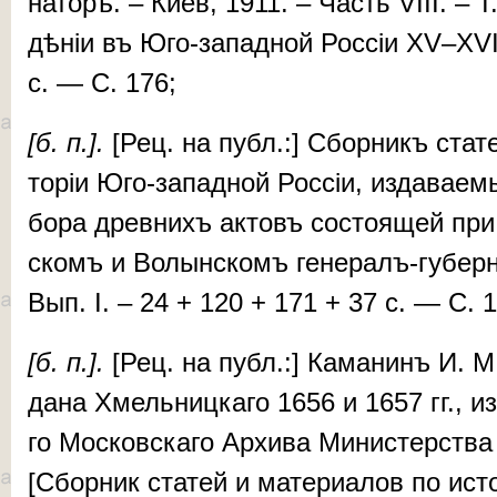
на­то­рѣ. – Ки­ев, 1911. – Часть VIII. – T
дѣ­ніи въ Юго-за­пад­ной Рос­сіи XV–XVI
c. — С. 176;
[б. п.].
[Рец. на публ.:] Сбор­никъ ста­те
то­ріи Юго-за­пад­ной Рос­сіи, из­да­ва­е­
бо­ра древ­нихъ ак­товъ сос­то­я­щей при
скомъ и Во­лын­скомъ ге­не­ралъ-гу­бер­на
Вып. I. – 24 + 120 + 171 + 37 c. — С. 
[б. п.].
[Рец. на публ.:] Ка­ма­нинъ И. М.
да­на Хмель­ниц­ка­го 1656 и 1657 гг., и
го Мос­ков­ска­го Ар­хи­ва Ми­нис­тер­ств
[Сбор­ник ста­тей и ма­те­ри­а­лов по ис­