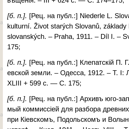
вѣ­ще­нія. – III + 624 c. — С. 174–175;
[б.
п.].
[Рец. на публ.:] Niederle L. Slo­­van
kul­tur­ní. Život starých Slo­vanů, zák­la­dy ku
slo­van­ských. – Praha, 1911. – Dí­l I. –
175;
[б.
п.].
[Рец. на публ.:] Кле­пат­скій П. Г.
ев­ской зем­ли. – Одес­са, 1912. – Т. I: Ли
XLIII + 599 c. — С. 175;
[б. п.].
[Рец. на публ.:] Ар­хивъ юго-за­па
мый ком­мис­сі­ей для раз­бо­ра древ­нихъ
при Кі­ев­скомъ, По­доль­скомъ и Во­лын­