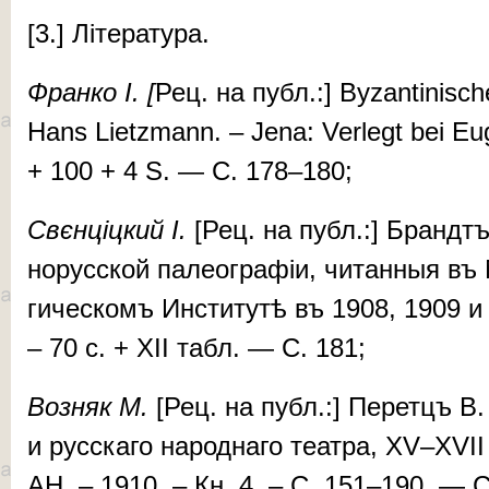
[3.] Лі­те­ра­ту­ра.
Фран­ко І. [
Рец. на публ.:] Byzan­ti­n­i­
Hans Lietzmann. – Je­na: Ver­legt bei Eu­
+ 100 + 4 S. — С. 178–180;
Свєн­ціц­кий І.
[Рец. на публ.:] Брандтъ 
но­рус­ской па­ле­ог­ра­фіи, чи­тан­ныя въ
ги­чес­комъ Ин­сти­ту­тѣ въ 1908, 1909 и
– 70 с. + XII табл. — С. 181;
Воз­няк М.
[Рец. на публ.:] Пе­ретцъ В. Н
и рус­ска­го на­род­на­го те­ат­ра, XV–XV
АН. – 1910. – Кн. 4. – С. 151–190. — 