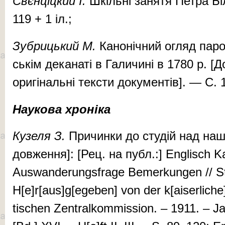
Свєн­ціц­кий І.
Шкіль­ні за­ня­тя Пет­ра Б
119 + 1 іл.;
Зуб­риць­кий М.
Ка­но­ніч­ний ог­ляд па­ро
ськім де­ка­на­ті в Га­ли­чи­ні в 1780 р. [
оригінальні тексти документів]. — С. 
Наукова хроніка
Ку­зе­ля З.
При­чин­ки до сту­дій над на­ш
дов­жен­ня]: [Рец. на публ.:] En­glisch Ka
Auswan­de­rungs­fra­ge Bem­er­kungen // St
H[e]r[aus]g[ege­ben] von der k[ai­­ser­li­che]-k
tischen Zen­tral­kom­mis­sion. – 1911. – J