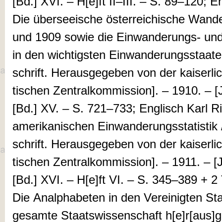
[Bd.] XVI. – H[e]ft II–III. – S. 89–120; En
Die über­­seeische ös­­ter­­rei­­chische Wa
und 1909 sowie die Ein­wan­derungs- und so
in den wichtig­sten Einwan­derungs­staa­ten
schrift. He­raus­­gege­ben von der kaiser­li
tischen Zen­tral­kom­mis­si­on]. – 1910. – 
[Bd.] XV. – S. 721–733; En­glisch Karl Ri
ameri­kan­ischen Einwan­derungssta­tis­tik /
schrift. He­­­raus­­­­gege­ben von der kaiser­l
tischen Zen­tral­kom­mis­­sion]. – 1911. – [
[Bd.] XVI. – H[e]ft VI. – S. 345–389 + 2 
Die Anal­pha­beten in den Vereinigten Staa
ge­sam­te Staatswis­sen­­­­schaft h[e]r[aus