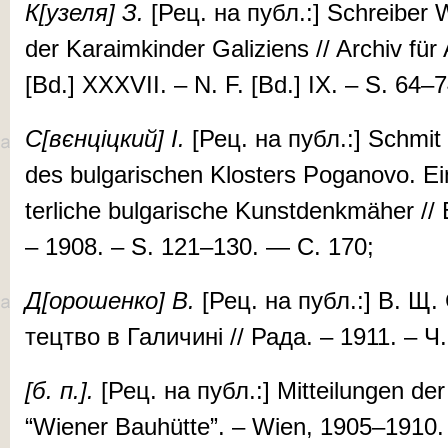
К[узе­ля] З.
[Рец. на публ.:] Schreiber Wit
der Ka­raimk­inder Gal­iziens // Ar­chiv für 
[Bd.] XXXVII. – N. F. [Bd.] IX. – S. 64
С[вєн­ціц­кий] І.
[Рец. на публ.:] Schmit
des bul­gar­ischen Klost­ers Po­gano­vo. Ei
ter­liche bul­gar­ische Kunst­denk­mäher //
– 1908. – S. 121–130. — С. 170;
Д[оро­шен­­ко]
В.
[Рец. на публ.:] В. Щ. С
тец­тво в Га­ли­чи­ні // Ра­да. – 1911. – 
[б. п.].
[Рец. на публ.:] Mit­teilungen der A
“Wiener Bauhütte”. – Wien, 1905–1910. 