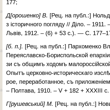
177;
Д[о
ро­
шен­ко] В.
[Рец. на публ.:] Ноль­де 
з іс­то­рич­но­го по­гля­ду // Ді­ло. – 1911
Львів, 1912. – (6) + 53 с.). — С. 177–1
[б. п.].
[Рец. на публ.:] Пар­хо­мен­ко Вл
Пе­ре­яс­лав­ско-Бо­рис­поль­ской епар­хі
зи съ об­щимъ хо­домъ ма­ло­рос­сій­ской
Опытъ цер­ков­но-ис­то­ри­чес­ка­го из­слѣ­
рое, пе­ре­ра­бо­тан­ное, съ при­ло­же­ні­е
– Пол­та­ва, 1910. – V + 182 + XXXIII c
Г[ру­шев­ський] М.
[Рец. на публ.:] Но­ви