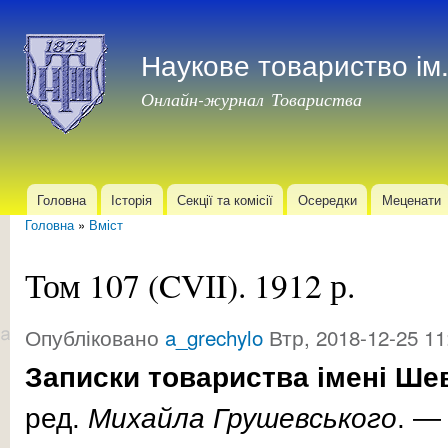
Пер
до
Наукове товариство і
осн
мат
Онлайн-журнал Товариства
Головна
Історія
Секції та комісії
Осередки
Меценати
Головне меню
Головна
»
Вміст
Ви є тут
Том 107 (CVІI). 1912 р.
Опубліковано
a_grechylo
Втр, 2018-12-25 11
Записки товариства імені Ше
ред.
Михайла
Грушевського
. 