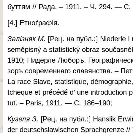
бут­тям // Ра­­да. – 1911. – Ч. 294. — С.
[4.] Ет­ноґ­ра­фія.
За­ліз­няк М.
[Рец. на публ.:] Nie­derle Lu
seměp­isný a sta­tis­tický obraz současnéh
1910; Ни­дер­ле Лю­боръ. Ге­ог­ра­фи­чес­к
зоръ сов­ре­мен­на­го сла­вян­ства. – Пе­
La race Slave, sta­tis­ti­que, démo­gra­phie, a
tcheque et précédé d’ une in­tro­duc­ti­on pa
tut. – Paris, 1911. — С. 186–190;
Ку­зе­ля З.
[Рец. на публ.:] Hanslik Erwin.
der deutschslawischen Spra­chgrenze // Vier