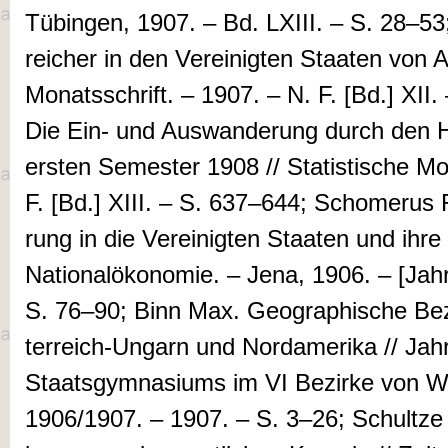
Tübin­gen, 1907. – Bd. LXIII. – S. 28–53; 
reich­er in den Ver­ei­nig­ten Staaten von Am
Mo­natsschrift. – 1907. – N. F. [Bd.] XII.
Die Ein- und Aus­wan­­derung durch den
ersten Semes­ter 1908 // Sta­tis­tische Mo
F. [Bd.] XIII. – S. 637–644; Schomerus F
rung in die Vereinigten Staaten und ihre 
Na­tio­nal­öko­nomie. – Je­na, 1906. – [Jahr
S. 76–90; Binn Max. Geo­gra­phi­sche Be
ter­reich-Ungarn und Nor­d­am­eri­ka // Jahr
Staatsgym­nasi­ums im VI Bezirke von Wi
1906/1907. – 1907. – S. 3–26; Schult­ze 