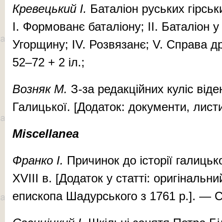
Кре­вець­кий І.
Ба­та­лі­он русь­ких гір­с
I. Фор­мованє баталіону; II. Баталіон у 
Угорщину; IV. Роз­вязанє; V. Справа д
52–72 + 2 іл.;
Воз­няк М.
З-за ре­дак­цій­них ку­ліс ві­де
Га­лиць­кої. [Додаток: доку­мен­ти, лис
Miscellanea
Фран­ко І.
При­чи­нок до іс­то­рії га­лиць­
XVIII в. [Додаток у статті: оригінальн
епископа Ша­дурського з 1761 р.]. — С