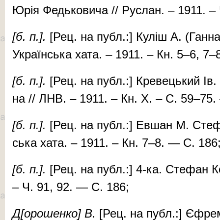
Юрія Федь­ко­ви­ча // Рус­лан. – 1911. –
[б. п.].
[Рец. на публ.:] Ку­ліш А. (Ган­на 
Ук­ра­їн­ська ха­та. – 1911. – Кн. 5–6, 7
[б. п.].
[Рец. на публ.:] Кре­вець­кий Ів. 
на // ЛНВ. – 1911. – Кн. X. – C. 59–75.
[б. п.].
[Рец. на публ.:] Ев­шан М. Сте­фан
ська ха­та. – 1911. – Кн. 7–8. — С. 186
[б. п.].
[Рец. на публ.:] 4-ка. Сте­фан Ко
– Ч. 91, 92. — С. 186;
Д[оро­шен­ко] В.
[Рец. на публ.:] Єф­ре­