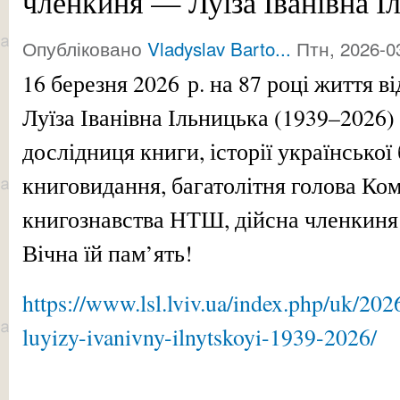
членкиня — Луїза Іванівна І
Опубліковано
Vladyslav Barto...
Птн, 2026-03
16 березня 2026 р. на 87 році життя в
Луїза Іванівна Ільницька (1939–2026)
дослідниця книги, історії української 
книговидання, багатолітня голова Коміс
книгознавства НТШ, дійсна членкиня
Вічна їй пам’ять!
https://www.lsl.lviv.ua/index.php/uk/2026
luyizy-ivanivny-ilnytskoyi-1939-2026/