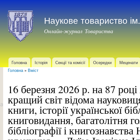
Пер
до
Наукове товариство і
осн
мат
Онлайн-журнал Товариства
Головна
Історія
Секції та комісії
Осередки
Меценати
Головне меню
Головна
»
Вміст
Ви є тут
16 березня 2026 р. на 87 році
кращий світ відома науковиц
книги, історії української біб
книговидання, багатолітня го
бібліографії і книгознавства