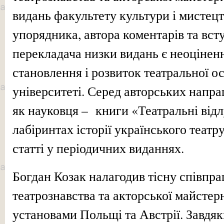
видань факультету культури і мистецт
упорядника, автора коментарів та вст
перекладача низки видань є неоцінен
становлення і розвиток театральної о
університеті. Серед авторських напр
як науковця – книги «Театральні відл
лабіринтах історії українського театр
статті у періодичних виданнях.
Богдан Козак налагодив тісну співпр
театрознавства та акторської майстер
установами Польщі та Австрії. Завдяк