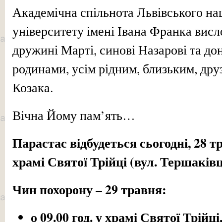
Академічна спільнота Львівського на
університету імені Івана Франка висл
дружині Марті, синові Назарові та дон
родинами, усім рідним, близьким, дру
Козака.
Вічна Йому пам’ять…
Парастас відбудеться сьогодні, 28 тра
храмі Святої Трійці (вул. Тершаківці
Чин похорону – 29 травня:
о 09.00 год. у храмі Святої Трійці