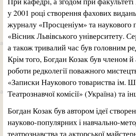
При кафедрі, а згодом при факультеті
у 2001 році створення фахових видань
журналу «Просценіум» та наукового 
«Вісник Львівського університету. Се
а також тривалий час був головним р
Крім того, Богдан Козак був членом 
роботи редколегії поважного мистецт
«Записки Наукового товариства ім. Ш
Театрознавчої комісії» (Україна) та і
Богдан Козак був автором ідеї створе
науково-популярних і навчально-мет
театрознавства та акторської майстерн