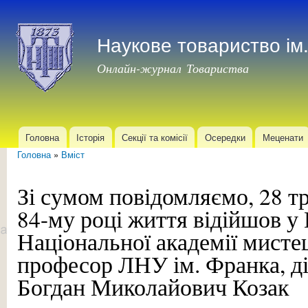
Пер
до
Наукове товариство і
осн
мат
Онлайн-журнал Товариства
Головна
Історія
Секції та комісії
Осередки
Меценати
Головне меню
Головна
»
Вміст
Ви є тут
Зі сумом повідомляємо, 28 тр
84-му році життя відійшов у 
Національної академії мисте
професор ЛНУ ім. Франка, 
Богдан Миколайович Козак