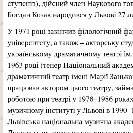
ступенів), дійсний член Наукового то
Богдан Козак народився у Львові 27 л
У 1971 році закінчив філологічний фа
університету, а також – акторську ст
українському драматичному театрі ім.
1963 році (тепер Національний акаде
драматичний театр імені Марії Занько
працював актором цього театру, займа
роботою при театрі у 1978–1986 рока
музичному інституті у Львові в 1990–
Львівська національна музична акаде
Лисенка), як режисер поставив низку