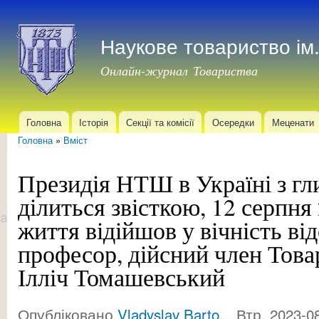
Пер
до
Наукове товариство і
осн
мат
Онлайн-журнал Товариства
Головна
Історія
Секції та комісії
Осередки
Меценати
Головне меню
Головна
»
Вміст
Ви є тут
Президія НТШ в Україні з г
ділиться звісткою, 12 серпня 
життя відійшов у вічність ві
професор, дійсний член Тов
Ілліч Томашевський
Опубліковано
Vladyslav Barto...
Втр, 2023-08