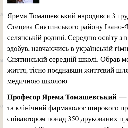
Ярема Томашевський народився 3 груд
Стецева Снятинського району Івано-Ф
селянській родині. Середню освіту з 
здобув, навчаючись в українській гімн
Снятинській середній школі. Обрав 
життя, тісно поєднавши життєвий шл
медичною школою
Професор Ярема Томашевський
— т
та клінічний фармаколог широкого про
співавтором понад 350 друкованих пра