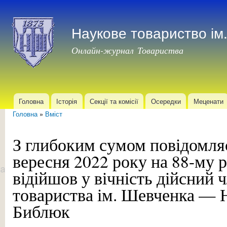
Пер
до
Наукове товариство і
осн
мат
Онлайн-журнал Товариства
Головна
Історія
Секції та комісії
Осередки
Меценати
Головне меню
Головна
»
Вміст
Ви є тут
З глибоким сумом повідомля
вересня 2022 року на 88-му 
відійшов у вічність дійсний 
товариства ім. Шевченка — 
Библюк