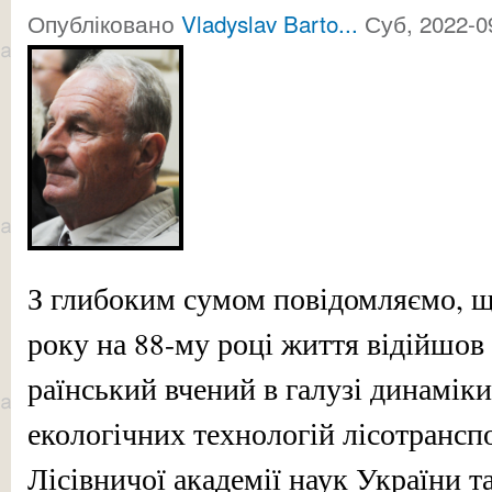
Опубліковано
Vladyslav Barto...
Суб, 2022-0
З глибоким сумом повідомляємо, щ
року на 88-му році життя відійшов у
ра­їнсь­кий вче­ний в га­лу­зі динамі
екологічних технологій лісотрансп
Лісівничої академії наук України т