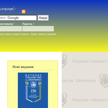
 Language
▼
ористувача
*
Пароль
*
ння нового користувача
Запит нового паролю
Нові видання
в
в
,