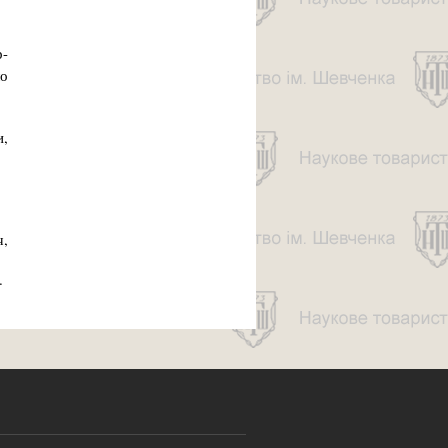
р-
ло
и,
ч,
.