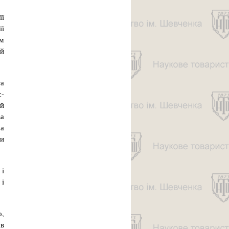
її
ії
ом
ий
та
с­
ий
ва
За
ни
 і
 і
о,
ав