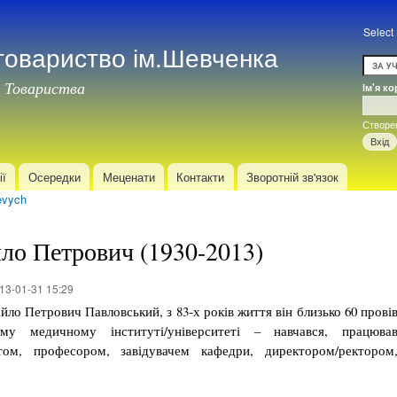
Перейти
до
Select
товариство ім.Шевченка
основного
матеріалу
 Товариства
Ім'я к
Вхід
Створе
ії
Осередки
Меценати
Контакти
Зворотній зв'язок
evych
ло Петрович (1930-2013)
13-01-31 15:29
айло Петрович Павловський, з 83-х років життя він близько 60 прові
му медичному інституті/університеті – навчався, працюва
том, професором, завідувачем кафедри, директором/ректором