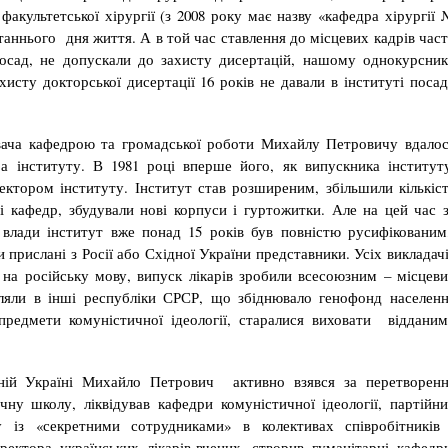
 факультетської хірургії (з 2008 року має назву «кафедра хірургії
останнього дня життя. А в той час ставлення до місцевих кадрів час
посад, не допускали до захисту дисертацій, нашому однокурсни
хисту докторської дисертації 16 років не давали в інституті поса
увача кафедрою та громадської роботи Михайлу Петровичу вдало
ра інституту. В 1981 році вперше його, як випускника інститут
ектором інституту. Інститут став розширеним, збільшили кількіс
в і кафедр, збудували нові корпуси і гуртожитки. Але на цей час 
ї влади інститут вже понад 15 років був повністю русифіковани
 прислані з Росії або Східної України представники. Усіх викладач
и на російську мову, випуск лікарів зробили всесоюзним – місцев
ляли в інші республіки СРСР, що збіднювало генофонд населен
предмети комуністичної ідеології, старалися виховати віддани
ій Україні Михайло Петрович активно взявся за перетворен
ну школу, ліквідував кафедри комуністичної ідеології, партійн
ну із «секретними сотрудниками» в колективах співробітників
ректора українських лікарів-вчених, створив гуманітарні кафедр