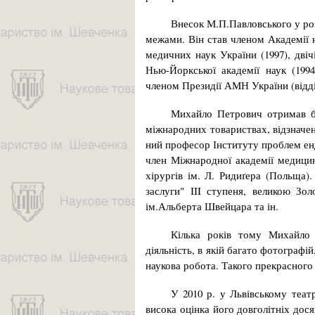
Внесок М.П.Павловського у роз
межами. Він став членом Академії на
медичних наук Украї­ни (1997), двіч
Нью-Йоркської академії наук (1994
членом Президії АМН України (від­ді
Михайло Петрович отримав ба
міжнародних товариствах, відзначе
ний професор Інституту проблем ен
член Міжна­род­ної академії медиц
хірургів ім. Л. Ридиґера (Польща
заслуги" III ступеня, великою Зо
ім.Аль­берта Швейцара та ін.
Кілька років тому Михайло 
діяльність, в якій багато фотографій
наукова робота. Такого прекрасного 
У 2010 р. у Львівському театр
висока оцінка його довголітніх дос