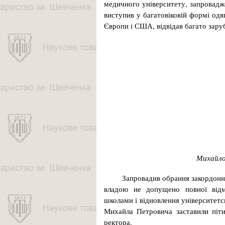
медичного університету, запровадже
виступив у багатовіковій формі одя
Європи і США, відвідав багато заруб
Михайло
Запровадив обрання закордонн
владою не допущено повної відм
школами і відновлення університетсь
Михайла Петровича заставили піти
ректора.