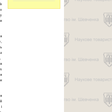
 №
то
ку
ди
ся
у,
ть
за
м,
ів
их
ня
ми
ня
ий
 і
и.