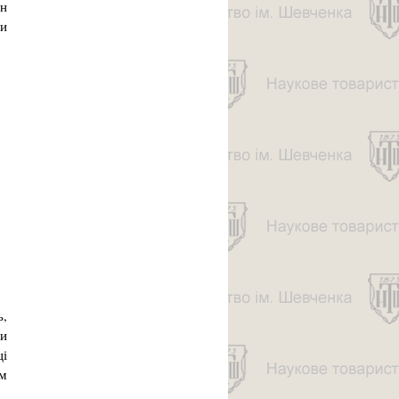
ін
ми
ь,
и
ці
ом