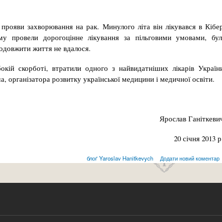
 прояви захворювання на рак. Минулого літа він лікувався в Кібе
ому провели дорогоцінне лікування за пільговими умовами, бу
одовжити життя не вдалося.
окій скорботі, втратили одного з найвидатніших лікарів Україн
ча, організатора розвитку української медицини і медичної освіти.
Ярослав Ганіткеви
20 січня 2013 р
блоґ Yaroslav Hanitkevych
Додати новий коментар