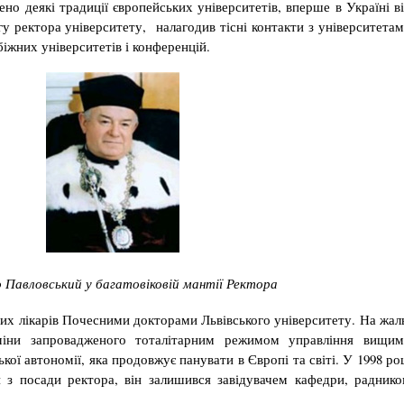
но деякі традиції європейських університетів, вперше в Україні в
гу ректора університету, налагодив тісні контакти з університета
іжних університетів і конференцій.
 Павловський у багатовіковій мантії Ректора
их лікарів Почесними докторами Львівського університету. На жал
іни запровадженого тоталітарним режимом управління вищим
кої автономії, яка продовжує панувати в Європі та світі. У 1998 ро
 з посади ректора, він залишився завідувачем кафедри, радник