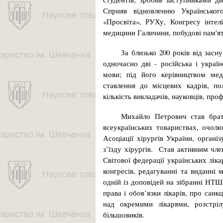
Сприяв відновленню Українського
«Просвіта», РУХу, Конгресу інтелі
медицини Га­ли­чини, по­будові пам
За близько 200 років від засн
одночасно дві - російська і украї
мови; під його керівництвом ме
ставлення до місцевих кадрів, по
кількість викладачів, науковців, пр
Михайло Петрович став брат
всеукраїнських товариствах, очолю
Асоціації хірургів України, орган
з’їзду хірургів. Став активним чл
Світової федерації українських лі
конгресів, редагуванні та виданні
одній із доповідей на зібранні НТШ
права і обов’язки лікарів, про сан
над окремими лікарями, розстріл
більшовиків.