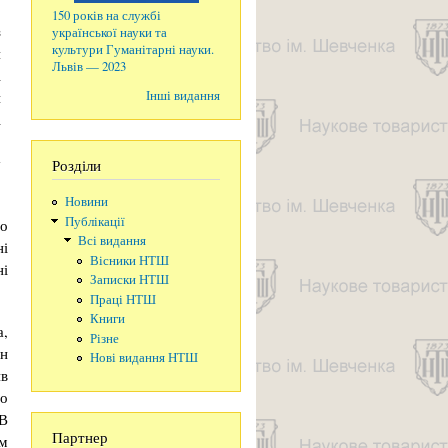
.
150 років на службі
з
української науки та
культури Гуманітарні науки.
я
Львів — 2023
і
и
Інші видання
і
,
у
Розділи
Новини
Публікації
го
Всі видання
ні
Вісники НТШ
ні
Записки НТШ
Праці НТШ
Книги
,
Різне
ін
Нові видання НТШ
ив
но
 В
Партнер
ом