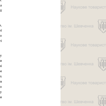
ва
ії
а,
ої
но
ті
 у
ви
ні
ом
их
 в
ро
ду
ти