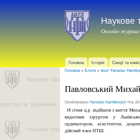
Наукове 
Онлайн-журнал
Головна
Історія
Секції та коміс
Головне меню
Головна
»
Блоґи
»
блоґ Yaroslav Hanitk
Ви є тут
Павловський Михай
Опубліковано
Yaroslav Hanitkevych
Чтв, 20
18 січня ц.р. відійшов з життя Мих
видатним хірургом у Львівсько
ординатором, асистентом, доцен
дійсний член НТШ.