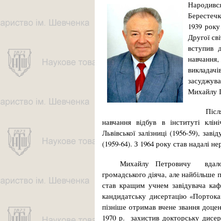
Народивс
Берестечк
1939 року
Другої сві
вступив 
навчання
викладач
засуджув
Михайлу 
Післ
навчання відбув в інституті клін
Львівської залізниці (1956-59), заві
(1959-64). З 1964 року став надалі 
Михайлу Петровичу вдалося
громадського діяча, але найбільше п
став кращим учнем завідувача каф
кандидатську дисертацію «Портокав
пізніше отримав вчене звання до­це
1970 р. захистив док­торську дисер­т