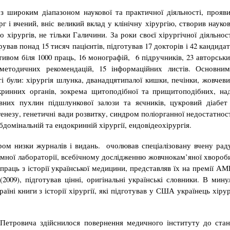
 широким діапазоном наукової та практичної діяльності, прояв
г і вчений, вніс великий вклад у клінічну хірургію, створив науко
о хірургів, не тільки Галичини. За роки своєї хірургічної діяльнос
ував понад 15 тисяч пацієнтів, підготував 17 докторів і 42 кандида
тивом біля 1000 праць, 16 монографій, 6 підручників, 23 авторськ
 мето­дичних рекомендацій, 15 інформаційних листів. Основни
ті були: хі­рур­гія шлунка, дванадцятипалої кишки, печінки, жовчев
кринних органів, зокрема щи­топодібної та прищитоподібних, на
вних пухлин підшлункової залози та яєчників, цукровий діабет
генезу, генетичні вади роз­витку, синдром поліорганної недос­татнос
бдомінальній та ендокринній хі­рур­гії, ендовідеохірургія.
ом низки журналів і видань. очолював спеціалізовану вчену рад
мної лабораторії, всебічному дослідженню жовчнокам’яної хвороб
праць з історії української медицини, представляв їх на премії А
2009), підготував цінні, оригінальні українські словники. В мину
їні книги з історії хірургії, які підготував у США українець хіру
Петровича здійснилося повернення медичного інституту до ста