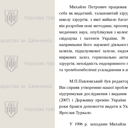
Михайло Петрович працював з
себе як видатний, талановитий хірур
школу хірургів, з якої вийшло багат
він розробив нові методики, проопер
медичних наук, опублікував з колек
сві­доцтва і патенти України, 36
напрямками його наукової діяль­нос­
шляхів, підшлункової залози, ендо
ниркових залоз, гормонально акти
хірургія, неплідність ендокринного 
та тромбоемболічні усклад­нен­ня в а
М.П.Павловський був редактор
Він сприяв утворенню нашої пробле
підтримував дослідження і видання 
(2007) і Державну премію України (
роки брався допомогти видати в Укра
Ярослав Туркало.
У 1996 р. заходами Михайла 