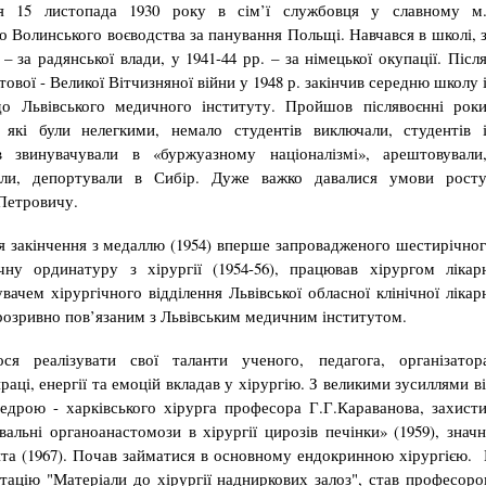
я 15 листопада 1930 року в сім’ї службовця у славному м
о Волинського воєводства за
панування
Польщі. Навчався в школі, 
 – за радянської влади, у 1941-44 рр. – за німецької окупації. Післ
тової - Великої Вітчизняної війни у 1948 р. закінчив середню школу 
до Львівського медичного інституту. Пройшов п
іслявоєнні рок
, які були нелегкими, немало студентів виключали, студентів 
ів звинувачували в «буржуазному націоналізмі», арештовували
али, депортували в Сибір. Дуже важко давалися умови рост
Петровичу.
я закінчення з медаллю (1954) вперше запровадженого шестирічно
ічну ординатуру з хірургії (1954-56), працював хірургом лікар
дувачем хірургічного відділення Львівської обласної клінічної лікар
нерозривно пов’язаним з Львівським медичним інститутом.
 реалізувати свої таланти ученого, педагога, організатора
раці, енергії та емоцій вкладав у хірургію. З великими зусиллями в
едрою - харківського хірурга професора Г.Г.Караванова, захист
альні органоанастомози в хірургії цирозів печінки» (1959), знач
нта (1967). Почав займатися в основному ендокринною хі­рургією.
а­­цію "Матеріали до хі­рур­гії наднир­­кових залоз", став професор