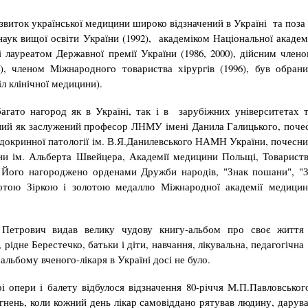
виток української медицини широко відзначений в Україні та поза 
ук ви­щої осві­ти України (1992), ака­­­деміком Національної академ
і лау­реатом Дер­жавної премії України (1986, 2000), дійс­ним член
), членом Міжнародного това­рист­ва хірургів (1996), був обран
л клінічної меди­цини).
гато нагород як в Україні, так і в зарубіжних університетах 
ний як заслужений професор ЛНМУ імені Данила Галицького, поче
до­кринної патології ім. В.Я.Данилевського НАМН України, почесн
ини ім. Альберта Швей­цера, Академії медицини Польщі, Товарист
). Його нагороджено орденами Дружби народів, "Знак пошани", "
лотою Зіркою і золотою медаллю Між­народної академії медици
Петрович видав велику чудову книгу-альбом про своє життя
, рідне Берестечко, батьки і діти, навчання, лікувальна, педагогічна
альбому вченого-лікаря в Україні досі не було.
і опери і балету відбулося відзначення 80-річчя М.П.Павловськог
ягнень, коли кожний день лікар самовіддано рятував людину, дарув