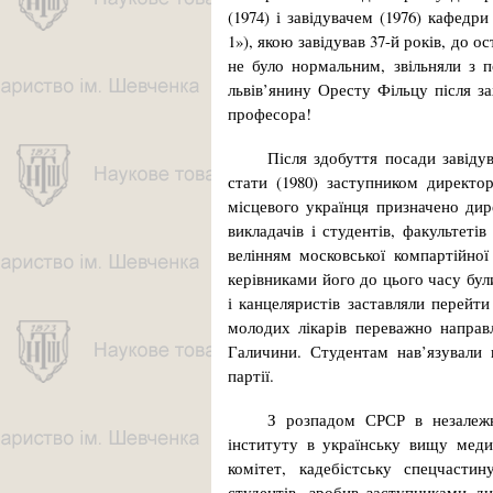
(1974) і завідувачем (1976) кафедри
1»), якою завідував 37-й років, до 
не було нормальним, звільняли з 
львів’янину Оресту Фільцу після за
професора!
Після здобуття посади завід
стати (1980) заступником директо
місцевого українця призначено дир
викладачів і студентів, факультеті
велінням московської компартійно
керівниками його до цього часу були
і канцеляристів заставляли перейт
молодих лікарів переважно направ
Галичини. Студентам нав’язували 
партії.
З розпадом СРСР в незалежн
інституту в українську вищу медич
комітет, кадебістську спецчасти
студентів, зробив заступниками ди