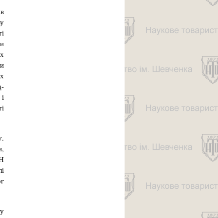
ив
ву
ті
ти
их
ми
их
д­
 і
ті
у.
и,
МН
лі
рг
ну