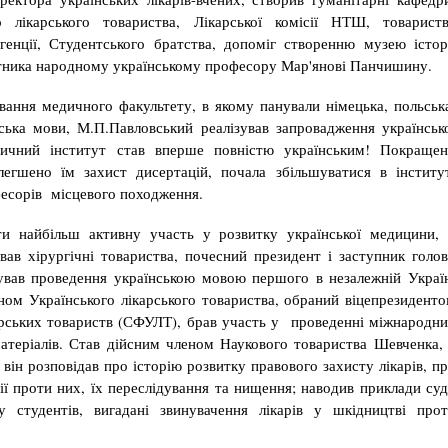
 лікарського товариства, Лікарської комісії НТШ, товарист
генції, Студентського братства, допоміг ство­­ренню музею істор
'ятника народно­му українському профе­сору Мар'янові Панчишину.
ування медичного факультету, в якому панували німецька, польськ
нська мови, М.П.Павловський реалізував запровадження українськ
дичний інститут став вперше повністю українським! Покраще
легшено їм захист дисертацій, почала збільшуватися в інститу
офесорів місцевого походження.
и найбільш активну участь у розвитку української медицини,
вав хірургічні товариства, почесний президент і заступник голо
ізував проведення українською мовою першого в незалежній Украї
еном Українського лікарського товариства, обраний віцепрезидент
карських товариств (СФУЛТ), брав участь у проведенні міжнародн
 матеріалів. Став дійсним членом Наукового товариства Шевченка,
 він розповідав про історію розвитку правового захисту лікарів, п
кції проти них, їх переслідування та нищення; наводив приклади су
у студентів, вигадані звинувачення лікарів у шкідництві про