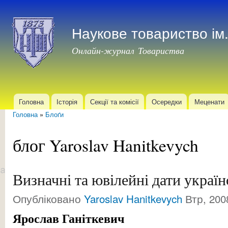
Пер
до
Наукове товариство і
осн
мат
Онлайн-журнал Товариства
Головна
Історія
Секції та комісії
Осередки
Меценати
Головне меню
Головна
»
Блоґи
Ви є тут
блог Yaroslav Hanitkevych
Визначні та ювілейні дати украї
Опубліковано
Yaroslav Hanitkevych
Втр, 200
Ярослав Ганіткевич