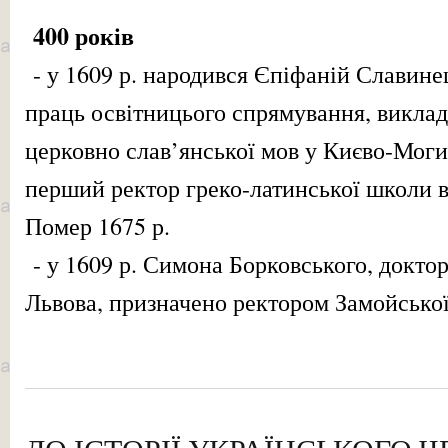
400 років
- у 1609 р. народився Єпіфаній Славине
праць освітницього спрямування, виклада
церковно слав’янської мов у Києво-Моги
перший ректор греко-латинської школи 
Помер 1675 р.
- у 1609 р. Симона Борковського, докт
Львова, призначено ректором Замойської