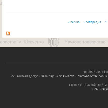
« перша
‹ попередня
1
Сторінки
(c) 2007-2021 На
Весь контент доступний за ліцензією 
Creative Commons Attribution і
Розробка та дизайн сайту:
Юрій Ришк