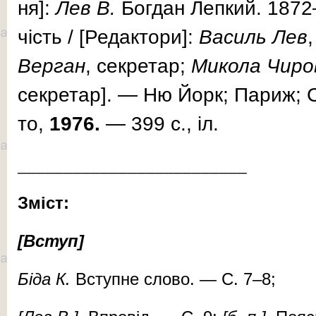
ня]:
Лев
В.
Бог­дан Леп­кий. 1872
чість / [Редак­то­ри]:
Ва­силь
Лев
Ве­р­га
н
, секретар;
Ми­ко­ла Чи­ро
секретар]. — Ню Йорк; Па­риж; Сід
то,
1976.
— 399 с., іл.
_________________________
Зміст:
[Вступ]
Бі­да К.
Вступ­не сло­во. — С. 7–8;