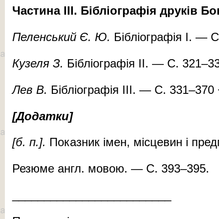
Час­ти­на
III
. Біб­лі­ог­ра­фія дру­ків Бо
Пе­лен­ський
Є.
Ю.
Біб­ліог­ра­фія I. — 
Ку­зе­ля З.
Біб­лі­ог­ра­фія II. — С. 321–3
Лев
В.
Біб­лі­ог­ра­фія III. — С. 331–370 
[До­дат­ки]
[б. п.].
По­казник імен, міс­це­вин і пред
Ре­зю­ме англ. мо­вою. — С. 393–395.
_________________________