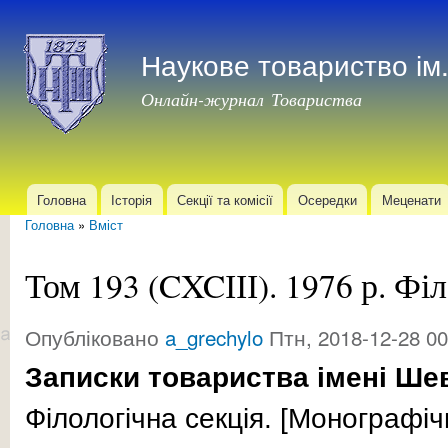
Пер
до
Наукове товариство і
осн
мат
Онлайн-журнал Товариства
Головна
Історія
Секції та комісії
Осередки
Меценати
Головне меню
Головна
»
Вміст
Ви є тут
Том 193 (CXCІІІ). 1976 р. Філ
Опубліковано
a_grechylo
Птн, 2018-12-28 00
Записки товариства імені Ше
Філологічна секція. [Мо­ног­ра­фіч­