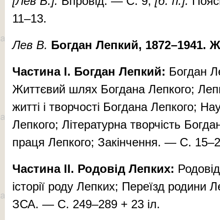
[Лев В.].
Впро­від. — С. 9;
[б.
п.].
По­яс
11–13.
Лев В.
Бог­дан Леп­кий, 1872–1941. Жи
Час­ти­на
I
. Бог­дан Леп­кий
:
Бог­дан Ле
Жит­тє­вий шлях Бог­да­на Леп­ко­го; Леп­
жит­ті і твор­чос­ті Бог­да­на Леп­ко­го; На­у­
Леп­ко­го; Лі­те­ра­тур­на твор­чість Бог­да­н
пра­ця Леп­ко­го; Закінчення. — С. 15–2
Час­ти­на
II
. Ро­до­від Леп­ких
:
Ро­до­від
іс­то­рії ро­ду Леп­­­ких; Пе­ре­їзд ро­ди­ни 
ЗСА. — С. 249–289 + 23 іл.