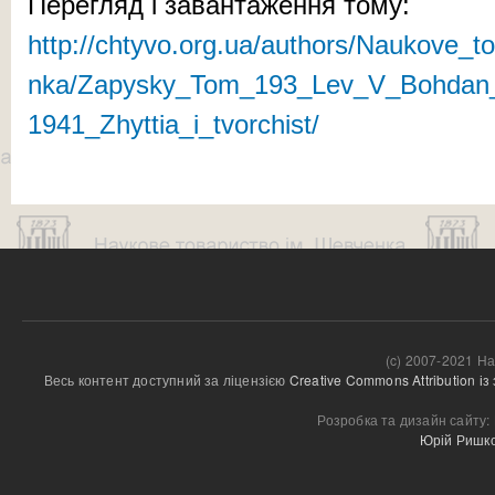
Перегляд і завантаження тому:
http://chtyvo.org.ua/authors/Naukove_
nka/Zapysky_Tom_193_Lev_V_Bohdan_
1941_Zhyttia_i_tvorchist/
(c) 2007-2021 На
Весь контент доступний за ліцензією 
Creative Commons Attribution і
Розробка та дизайн сайту:
Юрій Ришк