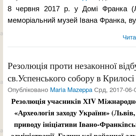
8 червня 2017 р. у Домі Франка (Л
меморіальний музей Івана Франка
, в
Чита
Резолюція проти незаконної відб
св.Успенського собору в Крилосі
Опубліковано
Maria Mazeppa
Срд, 2017-06-0
Резолюція учасників ХІ
V
Міжнародно
«Археологія заходу України» (Львів, 
приводу ініціативи Івано-Франківсь
адміністрації, Галицької районної ад