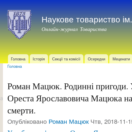
Пер
до
Наукове товариство і
осн
мат
Онлайн-журнал Товариства
Головна
Історія
Секції та комісії
Осередки
Меценати
Головне меню
Головна
Ви є тут
Роман Мацюк. Родинні пригоди. 
Ореста Ярославовича Мацюка на 
смерти.
Опубліковано
Роман Мацюк
Чтв, 2018-11-1