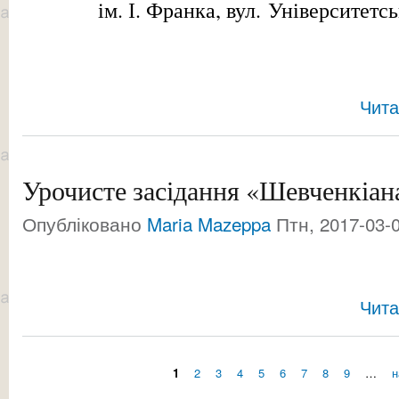
ім. І. Франка, вул. Університетсь
Чита
Урочисте засідання «Шевченкіан
Опубліковано
Maria Mazeppa
Птн, 2017-03-0
Чита
1
2
3
4
5
6
7
8
9
…
н
Сторінки