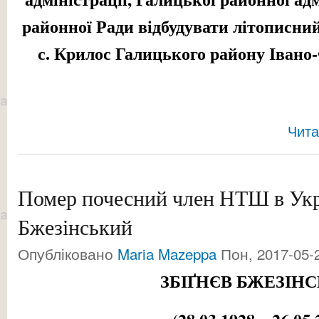
районної Ради відбудувати літописний
с. Крилос Галицького району Івано-
Чита
Помер почесний член НТШ в Укра
Бжезінський
Опубліковано
Maria Mazeppa
Пон, 2017-05-2
ЗБІҐНЄВ БЖЕЗІН