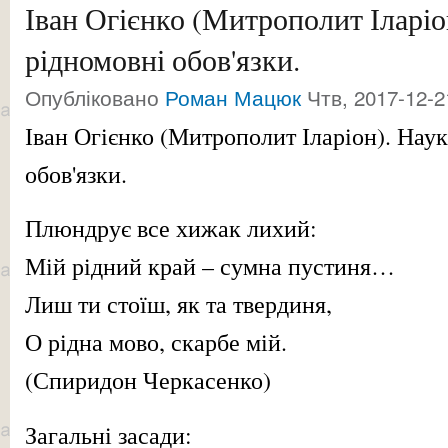
Іван Огієнко (Митрополит Іларіо
рідномовні обов'язки.
Опубліковано
Роман Мацюк
Чтв, 2017-12-2
Іван Огієнко (Митрополит Іларіон). Нау
обов'язки.
Плюндрує все хижак лихий:
Мій рідний край – сумна пустиня…
Лиш ти стоїш, як та твердиня,
О рідна мово, скарбе мій.
(Спиридон Черкасенко)
Загальні засади: