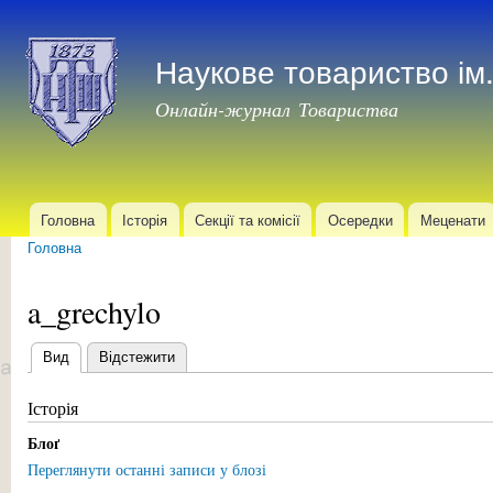
Пер
до
Наукове товариство і
осн
мат
Онлайн-журнал Товариства
Головна
Історія
Секції та комісії
Осередки
Меценати
Головне меню
Головна
Ви є тут
a_grechylo
Вид
(активна вкладка)
Відстежити
Первинні вкладки
Історія
Блоґ
Переглянути останні записи у блозі