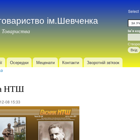
Перейти
до
Select
товариство ім.Шевченка
основного
матеріалу
 Товариства
Ім'я к
Вхід
Створе
ії
Осередки
Меценати
Контакти
Зворотній зв'язок
ko
ка НТШ
12-08 15:33