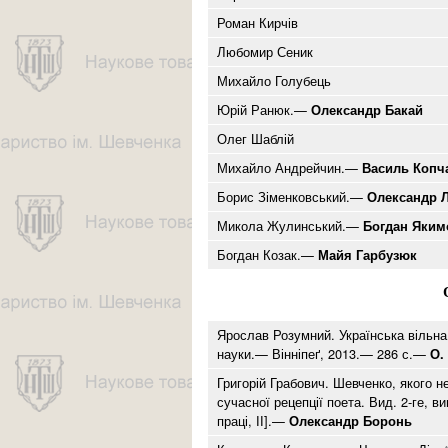
Роман Кирчів
Любомир Сеник
Михайло Голубець
Юрій Ранюк.—
Олександр Бакай
Олег Шаблій
Михайло Андрейчин.—
Василь Копч
Борис Зіменковський.—
Олександр 
Микола Жулинський.—
Богдан Яким
Богдан Козак.—
Майя Гарбузюк
Ярослав Розумний. Українська вільна 
науки.— Вінніпеґ, 2013.— 286 с.—
О. 
Григорій Грабович. Шевченко, якого н
сучасної рецепції поета. Вид. 2-ге, в
праці, ІІ].—
Олександр Боронь