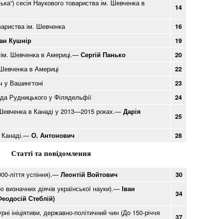
ька“) сесія Наукового товариства ім. Шевченка в
14
вариства ім. Шевченка
16
ан Кушнір
19
 ім. Шевченка в Америці.—
Сергій Панько
20
 Шевченка в Америці
22
 у Вашингтоні
23
іда Рудницького у Філядельфії
24
 Шевченка в Канаді у 2013—2015 ро­ках.—
Дарія
25
в Канаді.—
О. Антонович
28
Статті та повідомлення
00-ліття успіння).—
Леонтій Войтович
30
ю визначних діячів української науки).—
Іван
34
Феодосій Стеблій)
ні ініціятиви, державно-політичний чин (До 150-річчя
37