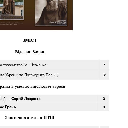
ЗМІСТ
Відозви. Заяви
го товариства ім. Шевченка
1
та України та Президента Польщі
2
раїна в умовах військової агресії
нації.—
Сергій Лащенко
3
ас Грень
9
З поточного життя НТШ