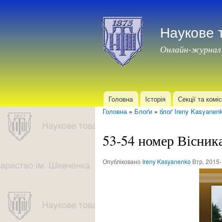
Наукове 
Онлайн-журнал
Головна
Історія
Секції та коміс
Головне меню
Головна
»
Блоґи
»
блоґ Ireny Kasyanen
Ви є тут
53-54 номер Вісни
Опубліковано
Ireny Kasyanenko
Втр, 2015-