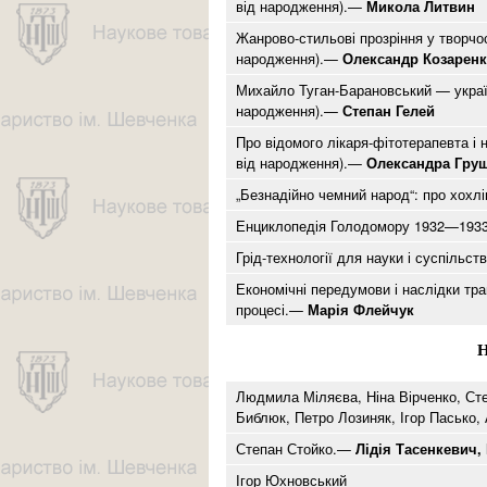
від народження).—
Микола Литвин
Жанрово-стильові прозріння у творчо
народження).—
Олександр Козарен
Михайло Туган-Барановський — українс
народження).—
Степан Гелей
Про відомого лікаря-фітотерапевта і
від народження).—
Олександра Груш
„Безнадійно чемний народ“: про хохлі
Енциклопедія Голодомору 1932—1933 р
Грід-технології для науки і суспільс
Економічні передумови і наслідки тра
процесі.—
Марія Флейчук
Н
Людмила Міляєва, Ніна Вірченко, Сте
Библюк, Петро Лозиняк, Ігор Пасько,
Степан Стойко.—
Лідія Тасенкевич,
Ігор Юхновський