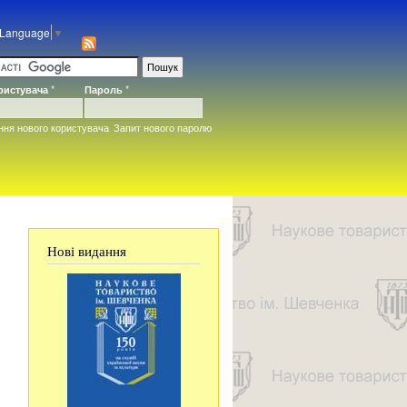
 Language
▼
ористувача
*
Пароль
*
ння нового користувача
Запит нового паролю
Нові видання