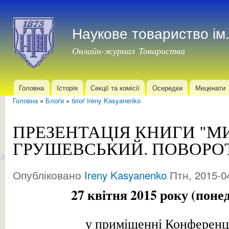
Пер
до
Наукове товариство і
осн
мат
Онлайн-журнал Товариства
Головна
Історія
Секції та комісії
Осередки
Меценати
Головне меню
Головна
»
Блоґи
»
блоґ Ireny Kasyanenko
Ви є тут
ПРЕЗЕНТАЦІЯ КНИГИ "
ГРУШЕВСЬКИЙ. ПОВОРОТ
Опубліковано
Ireny Kasyanenko
Птн, 2015-04
27 квітня 2015 року (понед
у приміщенні Конферен