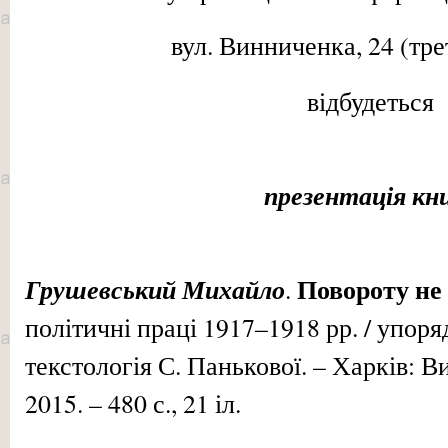
вул. Винниченка, 24 (тре
відбудеться
презентація кн
Повороту не 
Грушевський Михайло
.
політичні праці 1917–1918 рр. / упоряд
текстологія С. Панькової. – Харків: В
2015. – 480 с., 21 іл.