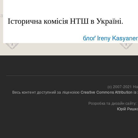
Історична комісія НТШ в Україні.
блоґ Ireny Kasyane
(c) 2007-2021 На
Весь контент доступний за ліцензією 
Creative Commons Attribution і
Розробка та дизайн сайту:
Юрій Ришк