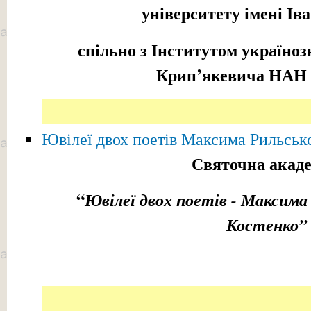
університету імені І
спільно з Інститутом україноз
Крип’якевича НАН 
Ювілеї двох поетів Максима Рильськ
Святочна акаде
“
Ювілеї двох поетів
-
Максима 
Костенко
”