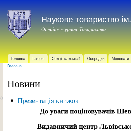
Пер
до
Наукове товариство і
осн
мат
Онлайн-журнал Товариства
Головна
Історія
Секції та комісії
Осередки
Меценати
Головне меню
Головна
Ви є тут
Новини
Презентація книжок
До уваги поціновувачів Шев
Видавничий центр Львівсько