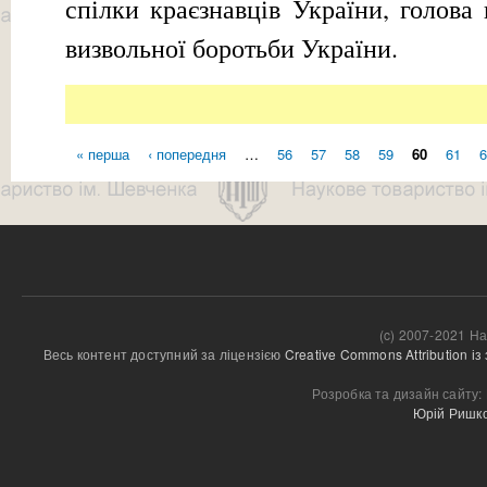
спілки краєзнавців України, голова
визвольної боротьби України.
« перша
‹ попередня
…
56
57
58
59
60
61
6
Сторінки
(c) 2007-2021 На
Весь контент доступний за ліцензією 
Creative Commons Attribution і
Розробка та дизайн сайту:
Юрій Ришк