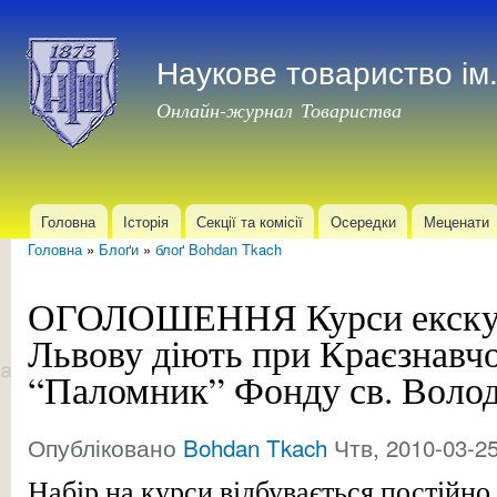
Пер
до
Наукове товариство і
осн
мат
Онлайн-журнал Товариства
Головна
Історія
Секції та комісії
Осередки
Меценати
Головне меню
Головна
»
Блоґи
»
блоґ Bohdan Tkach
Ви є тут
ОГОЛОШЕННЯ Курси екскур
Львову діють при Краєзнавч
“Паломник” Фонду св. Воло
Опубліковано
Bohdan Tkach
Чтв, 2010-03-25
Набір на курси відбувається постійно 