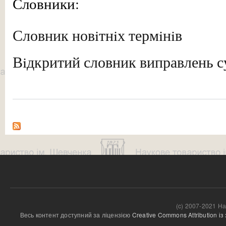
Словники:
Словник новiтнiх термiнiв
Вiдкритий словник виправлень 
(c) 2007-2021 На
Весь контент доступний за ліцензією 
Creative Commons Attribution і