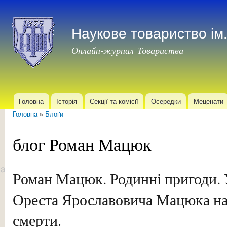
Пер
до
Наукове товариство і
осн
мат
Онлайн-журнал Товариства
Головна
Історія
Секції та комісії
Осередки
Меценати
Головне меню
Головна
»
Блоґи
Ви є тут
блог Роман Мацюк
Роман Мацюк. Родинні пригоди. 
Ореста Ярославовича Мацюка на 
смерти.