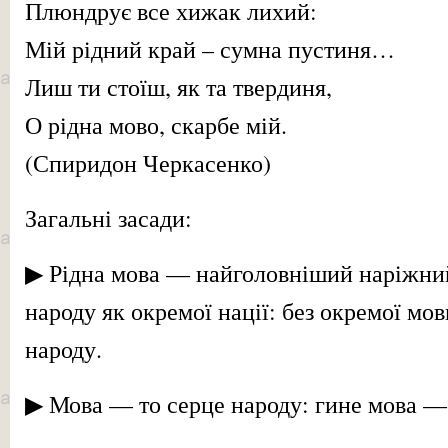
Плюндрує все хижак лихий:
Мій рідний край – сумна пустиня…
Лиш ти стоїш, як та твердиня,
О рідна мово, скарбе мій.
(Спиридон Черкасенко)
Загальні засади:
▶ Рідна мова — найголовніший наріжний
народу як окремої нації: без окремої мо
народу.
▶ Мова — то серце народу: гине мова —