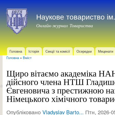
Пер
до
Наукове товариство і
осн
мат
Онлайн-журнал Товариства
Головна
Історія
Секції та комісії
Осередки
Меценати
Головне меню
Головна
»
Вміст
Ви є тут
Щиро вітаємо академіка НАН
дійсного члена НТШ Гладиш
Євгеновича з престижною н
Німецького хімічного товари
Опубліковано
Vladyslav Barto...
Птн, 2026-05