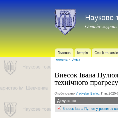
Наукове 
Онлайн-журнал
Головна
Історія
Секції та коміс
Головне меню
Головна
»
Вміст
Ви є тут
Внесок Івана Пулюя 
технічного прогресу
Опубліковано
Vladyslav Barto...
Птн, 2025-
Долучення
Внесок Івана Пулюя у розвиток св