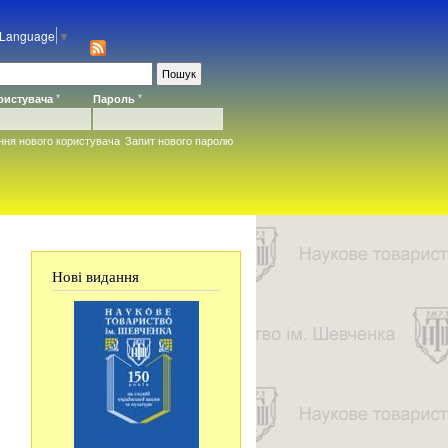
 Language
▼
ористувача
*
Пароль
*
ння нового користувача
Запит нового паролю
Нові видання