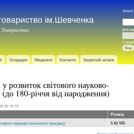
Перейти
до
Select
товариство ім.Шевченка
основного
матеріалу
 Товариства
Ім'я к
Вхід
Створе
ії
Осередки
Меценати
Контакти
Зворотній зв'язок
у розвиток світового науково-
 (до 180-річчя від народження)
06-20 16:16
Розмір
5.82 МБ
ітового науково-технічного прогресу
Додати новий коментар