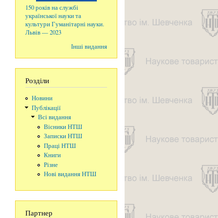
150 років на службі
української науки та
культури Гуманітарні науки.
Львів — 2023
Інші видання
Розділи
Новини
Публікації
Всі видання
Вісники НТШ
Записки НТШ
Праці НТШ
Книги
Різне
Нові видання НТШ
Партнер