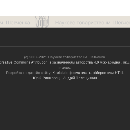
(c) 2007-2021 Наукове товариство ім. Шевченка.
Creative Commons Attribution із зазначенням авторства 4.0 міжнародна
, якщ
інакше.
Розробка та дизайн сайту:
Комісія інформатики та кібернетики НТШ
,
Юрій Ришковець
,
Андрій Пелещишин