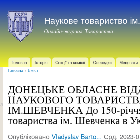
Пер
до
Наукове товариство і
осн
мат
Онлайн-журнал Товариства
Головна
Історія
Секції та комісії
Осередки
Меценати
Головне меню
Головна
»
Вміст
Ви є тут
ДОНЕЦЬКЕ ОБЛАСНЕ ВІД
НАУКОВОГО ТОВАРИСТВ
ІМ.ШЕВЧЕНКА До 150-річчя
товариства ім. Шевченка в Ук
Опубліковано
Vladyslav Barto...
Срд, 2023-0