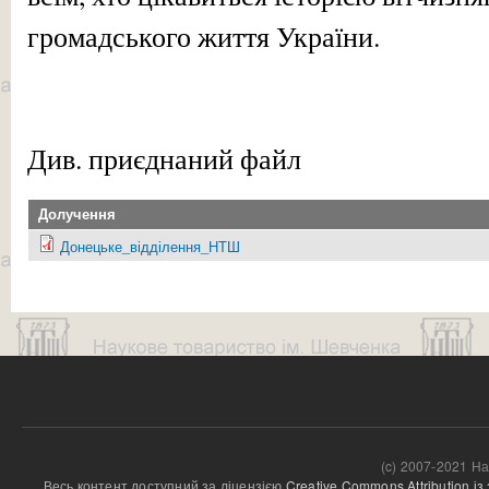
громадського життя України.
Див. приєднаний файл
Долучення
Донецьке_відділення_НТШ
(c) 2007-2021 На
Весь контент доступний за ліцензією 
Creative Commons Attribution і