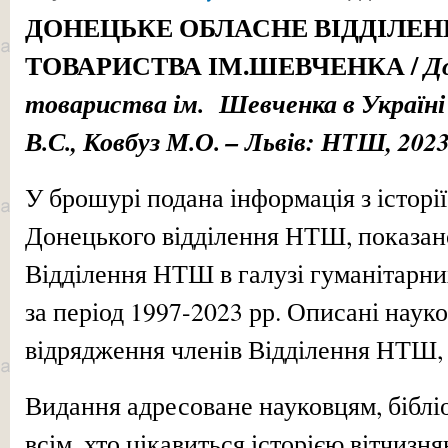
ДОНЕЦЬКЕ ОБЛАСНЕ ВІДДІЛЕ
ТОВАРИСТВА ІМ.ШЕВЧЕНКА /
Д
товариства ім. Шевченка в Україні 
В.С., Ковбуз М.О. – Львів: НТШ, 2023.
У брошурі подана інформація з історії
Донецького відділення НТШ, показан
Відділення НТШ в галузі гуманітарни
за період 1997-2023 рр. Описані науко
відрядження членів Відділення НТШ, 
Видання адресоване науковцям, біблі
всім, хто цікавиться історією вітчизня