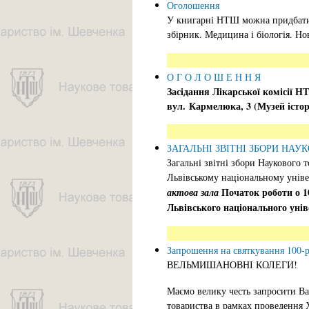
Оголошення
У книгарні НТШ можна придбати 
збірник. Медицина і біологія. Но
О Г О Л О Ш Е Н Н Я
Засідання Лікарської комісії 
вул. Кармелюка, 3 (
Музей істо
ЗАГАЛЬНІ ЗВІТНІ ЗБОРИ НАУ
Загальні звітні збори Наукового т
Львівському національному уніве
Початок роботи о 10
актова зала
Львівського національного унів
Запрошення на святкування 100-
ВЕЛЬМИШАНОВНІ КОЛЕГИ!
Маємо велику честь запросити Вас
товариства в рамках проведення Х