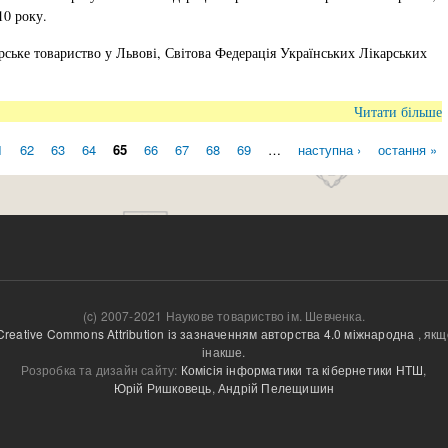
10 року.
ьке товариство у Львові, Світова Федерація Українських Лікарських
Читати більше
1
62
63
64
65
66
67
68
69
…
наступна ›
остання »
(c) 2007-2021 Наукове товариство ім. Шевченка.
Creative Commons Attribution із зазначенням авторства 4.0 міжнародна
, якщ
інакше.
Розробка та дизайн сайту:
Комісія інформатики та кібернетики НТШ
,
Юрій Ришковець
,
Андрій Пелещишин