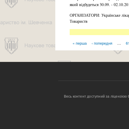
який відбудеться 30.09. - 02.10.20
ОРГАНІЗАТОРИ: Українське лікарс
Товариств
« перша
‹ попередня
…
6
Сторінки
Весь контент доступний за ліцензією 