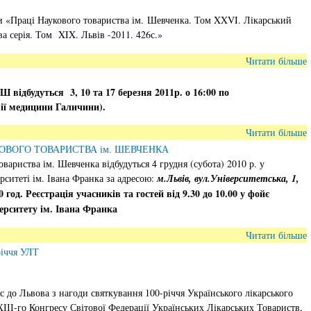
«Праці Наукового товариства ім. Шевченка. Том XXVI. Лікарський
ва серія. Том XIX. Львів -2011. 426с.»
Читати більше
НТШ відбудуться
3
, 10 та 17
березня 2011р. о 16:00 по
рії медицини Галичини).
Читати більше
КОВОГО ТОВАРИСТВА ім. ШЕВЧЕНКА
овариства ім. Шевченка відбудуться 4 грудня (субота) 2010 р. у
рситеті ім. Івана Франка за адресою:
м.Львів, вул.Університетська, 1,
 год. Реєстрація учасників та гостей від 9.30 до 10.00 у фойє
ерситету ім. Івана Франка
Читати більше
річчя УЛТ
 до Львова з нагоди святкування 100-річчя Українського лікарського
ІІІ-го Конгресу Світової Федерації Українських Лікарських Товариств,