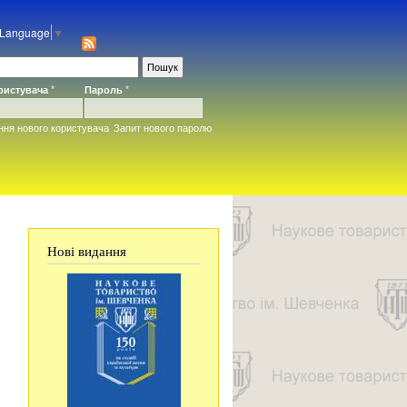
 Language
▼
ористувача
*
Пароль
*
ння нового користувача
Запит нового паролю
Нові видання