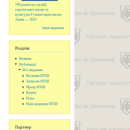
150 років на службі
української науки та
культури Гуманітарні науки.
Львів — 2023
Інші видання
Розділи
Новини
Публікації
Всі видання
Вісники НТШ
Записки НТШ
Праці НТШ
Книги
Різне
Нові видання НТШ
Партнер