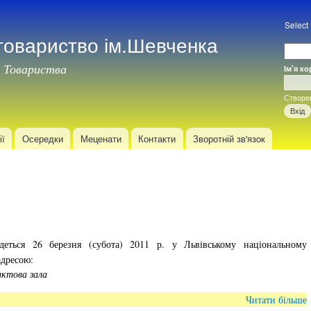
Перейти
до
Select
товариство ім.Шевченка
основного
матеріалу
 Товариства
Ім'я к
Вхід
Створе
ії
Осередки
Меценати
Контакти
Зворотній зв'язок
деться 26 березня (субота)
2011 р. у Львівському національному
адресою:
актова зала
Читати більше