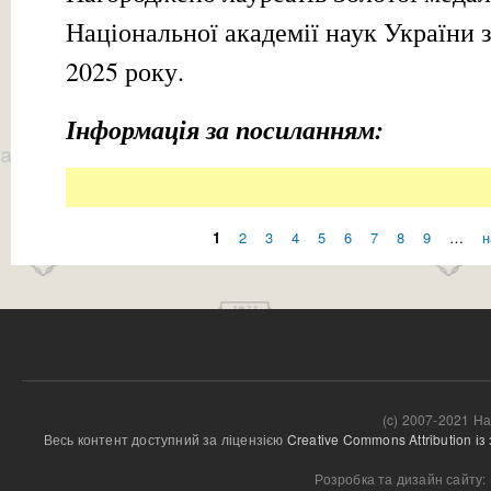
Національної академії наук України 
2025 року.
Інформація за посиланням:
1
2
3
4
5
6
7
8
9
…
н
Сторінки
(c) 2007-2021 На
Весь контент доступний за ліцензією 
Creative Commons Attribution і
Розробка та дизайн сайту: