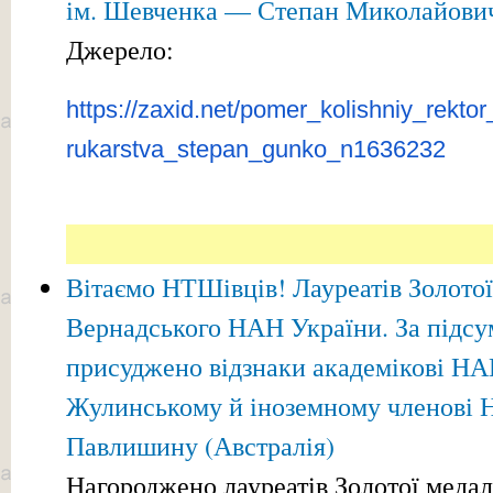
ім. Шевченка — Степан Миколайови
Джерело:
https://zaxid.net/pomer_kolishniy_rekt
rukarstva_stepan_gunko_n1636232
Вітаємо НТШівців! Лауреатів Золотої 
Вернадського НАН України. За підсу
присуджено відзнаки академікові Н
Жулинському й іноземному членові 
Павлишину (Австралія)
Нагороджено лауреатів Золотої медалі