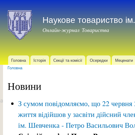
Пер
до
Наукове товариство і
осн
мат
Онлайн-журнал Товариства
Головна
Історія
Секції та комісії
Осередки
Меценати
Головне меню
Головна
Ви є тут
Новини
З сумом повідомляємо, що 22 червня 
життя відійшов у засвіти дійсний чл
ім. Шевченка - Петро Васильович Во