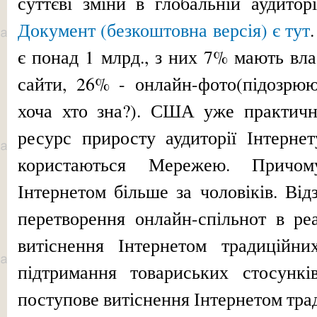
суттєві зміни в глобальній аудитор
Документ (безкоштовна версія) є тут
є понад 1 млрд., з них 7% мають вла
сайти, 26% - онлайн-фото(підозрю
хоча хто зна?). США уже практич
ресурс приросту аудиторії Інтерне
користаються Мережею. Причом
Інтернетом більше за чоловіків. Від
перетворення онлайн-спільнот в реа
витіснення Інтернетом традиційн
підтримання товариських стосунків
поступове витіснення Інтернетом тра