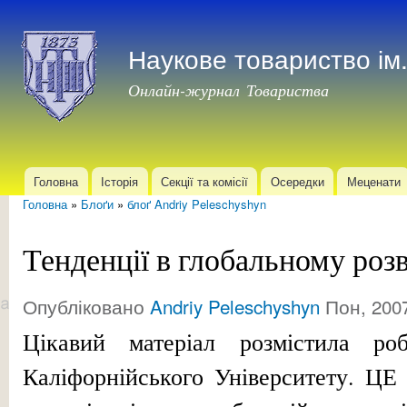
Пер
до
Наукове товариство і
осн
мат
Онлайн-журнал Товариства
Головна
Історія
Секції та комісії
Осередки
Меценати
Головне меню
Головна
»
Блоґи
»
блоґ Andriy Peleschyshyn
Ви є тут
Тенденції в глобальному роз
Опубліковано
Andriy Peleschyshyn
Пон, 2007
Цікавий матеріал розмістила ро
Каліфорнійського Університету. ЦЕ