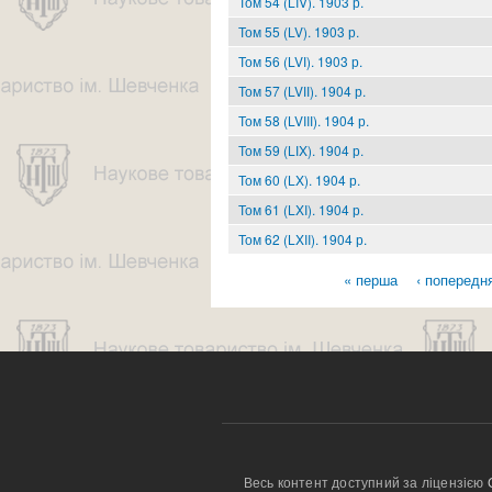
Том 54 (LIV). 1903 р.
Том 55 (LV). 1903 р.
Том 56 (LVІ). 1903 р.
Том 57 (LVІІ). 1904 р.
Том 58 (LVIIІ). 1904 р.
Том 59 (LІX). 1904 р.
Том 60 (LX). 1904 р.
Том 61 (LXI). 1904 р.
Том 62 (LXII). 1904 р.
« перша
‹ попередн
Сторінки
Весь контент доступний за ліцензією 