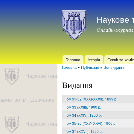
Наукове 
Онлайн-журнал
Головна
Історія
Секції та коміс
Головне меню
Головна
»
Публікації
»
Всі видання
Ви є тут
Видання
Том 31-32 (ХXXI-XXXII). 1899 р.
Том 33 (ХXІІI). 1900 р.
Том 34 (ХXIV). 1900 р.
Том 35-36 (ХXV- ХXVІ). 1900 р.
Том 37 (ХXVІІ). 1900 р.