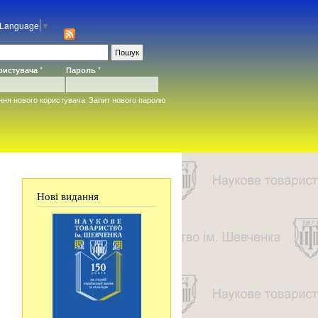
 Language
▼
ористувача
*
Пароль
*
ння нового користувача
Запит нового паролю
Нові видання