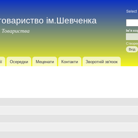
Перейти
до
Select
товариство ім.Шевченка
основного
матеріалу
 Товариства
Ім'я к
Вхід
Створе
ії
Осередки
Меценати
Контакти
Зворотній зв'язок