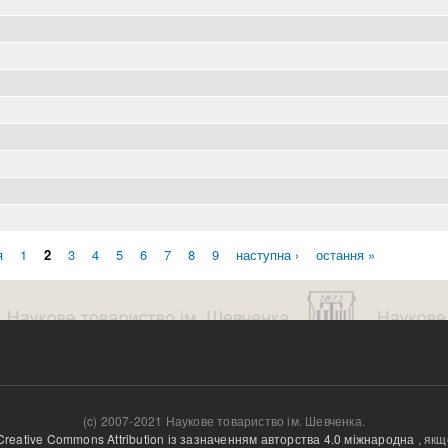
я
1
2
3
4
5
6
7
8
9
наступна ›
остання »
(c) 2007-2021 Наукове товариство ім. Шевченка.
Creative Commons Attribution із зазначенням авторства 4.0 міжнародна
, якщ