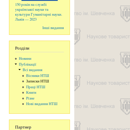
150 років на службі
української науки та
культури Гуманітарні науки.
Львів — 2023
Інші видання
Розділи
Новини
Публікації
Всі видання
Вісники НТШ
Записки НТШ
Праці НТШ
Книги
Різне
Нові видання НТШ
Партнер