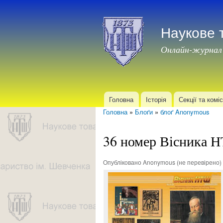
Наукове 
Онлайн-журнал
Головна
Історія
Секції та коміс
Головне меню
Головна
»
Блоґи
»
блоґ Anonymous
Ви є тут
36 номер Вісника 
Опубліковано
Anonymous (не перевірено)