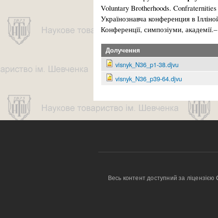
Voluntary Brotherhoods. Confraternitie
Українознавча конференция в Іллін
Конференції, симпозіуми, академії.
Долучення
visnyk_N36_p1-38.djvu
visnyk_N36_p39-64.djvu
Весь контент доступний за ліцензією 