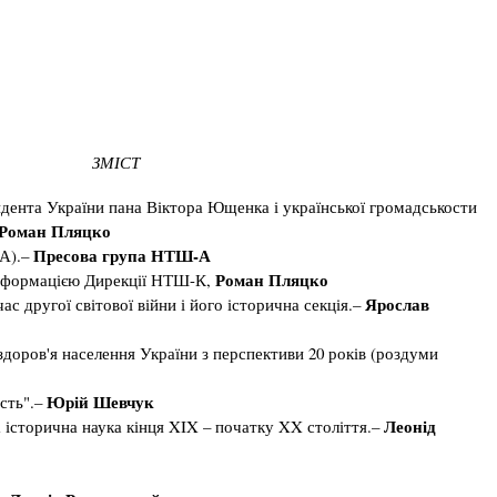
ЗМІСТ
дента України пана Віктора Ющенка і української громадськости
Роман Пляцко
­
Пресова група НТШ-А
А).–
Роман Пляцко
інформацією Дирекції НТШ-К,
Ярослав
ас другої світової війни і його історична секція.–
 здоров'я населення України з перспективи 20 років (роздуми
Юрій Шевчук
сть".–
Леонід
історична наука кінця XIX – початку XX століття.–