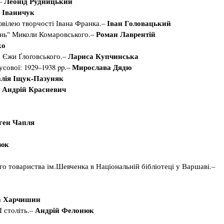
Леонід Рудницький
.–
 Іваничук
Іван Головацький
 ювілею творчості Івана Франка.–
Роман Лаврентій
інь" Миколи Комаровського.–
ко
Лариса Купчинська
 Єжи Ґлоґовського.–
Мирослава Дядю
сової: 1929–1938 pp.–
лія Іщук-Пазуняк
 Андрій Красневич
ген Чапля
зюк
го товариства ім.Шевченка в Національній бібліотеці у Варшаві.–
а Харчишин
Андрій Фелонюк
I століть.–