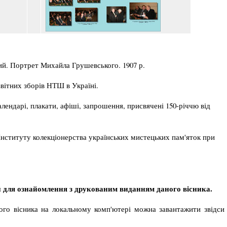
й. Портрет Михайла Грушевського. 1907 р.
звітних зборів НТШ в Україні.­
алендарі, плакати, афіші, запрошення, присвячені 150-річчю від
Інституту колекціонерства українських мистецьких пам'яток при
 для ознайомлення з друкованим виданням даного вісника.
го вісника на локальному комп'ютері­ можна завантажити звідси 