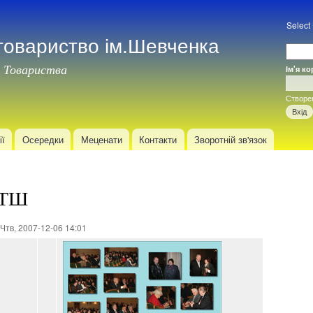
Перейти
до
Select
товариство ім.Шевченка
основного
матеріалу
 Товариства
Ім'я к
Вхід
Створе
ії
Осередки
Меценати
Контакти
Зворотній зв'язок
НТШ
Чтв, 2007-12-06 14:01