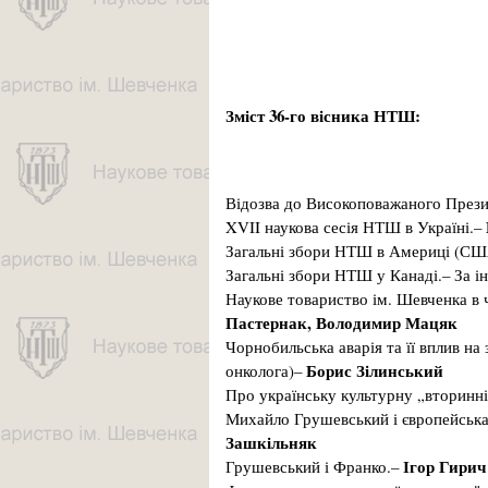
Зміст 36-го вісника НТШ:
Відозва до Високоповажаного Прези
XVII наукова сесія НТШ в Україні.–
Загальні збори НТШ в Америці (СШ
Загальні збори НТШ у Канаді.– За 
Наукове товариство ім. Шевченка в ч
Пастернак, Володимир Мацяк
Чорнобильська аварія та її вплив на
Борис Зілинський
онколога)–
Про українську культурну „вторинні
Михайло Грушевський і європейська 
Зашкільняк
Ігор Гирич
Грушевський і Франко.–