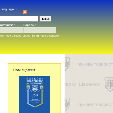
 Language
▼
ористувача
*
Пароль
*
ння нового користувача
Запит нового паролю
Нові видання