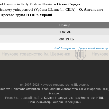
Остап Середа
s of Laymen in Early Modern Ukraine.–
О. Антонович
ойському університеті (Урбана-Шампейн, США).–
Пресова група НТШ в Україні
–
Розмір
1.02 МБ
691.23 КБ
блоґ Anonymous
Додати новий коментар
(c) 2007-2021 Наукове товариство ім. Шевченка.
Creative Commons Attribution із зазначенням авторства 4.0 міжнародна
, якщ
інакше.
Розробка та дизайн сайту:
Комісія інформатики та кібернетики НТШ
,
Юрій Ришковець
,
Андрій Пелещишин