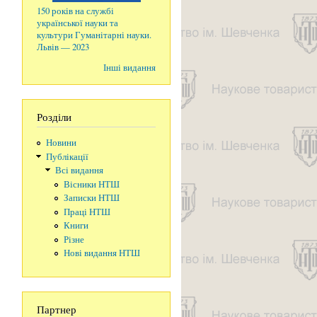
150 років на службі
української науки та
культури Гуманітарні науки.
Львів — 2023
Інші видання
Розділи
Новини
Публікації
Всі видання
Вісники НТШ
Записки НТШ
Праці НТШ
Книги
Різне
Нові видання НТШ
­
Партнер