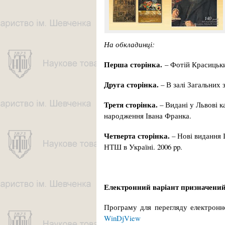
На обкладинці:
Перша сторінка.
– Фотій Красицьки
Друга сторінка.
– В залі Загальних 
Третя сторінка.
– Видані у Львові к
народження Івана Франка.
Четверта сторінка.
– Нові видання 
НТШ в Україні. 2006 pp.
Електронний варіант призначений
Програму для перегляду електронно
WinDjView­­­