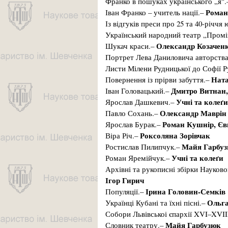
Франко в пошуках українського „я"
Роман
Іван Франко – учитель нації.–
Із відгуків преси про 25 та 40-річчя
Український народний театр „Пром
Олександр Козачен
Шукач краси.–
Портрет Лева Даниловича авторства
Листи Мілени Рудницької до Софії Ру
Ната
Повернення із прірви забуття.–
Дмитро Витнан,
Іван Головацький.–
Учні та колеґи
Ярослав Дашкевич.–
Олександр Маврін
Павло Сохань.–
Роман Кушнір, Єв
Ярослав Бурак.–
Роксоляна Зорівчак
Віра Річ.–
Майя Гарбу
Ростислав Пилипчук.–
Учні та колеґи
Роман Яремійчук.–
Архівні та рукописні збірки Науково
Ігор Гирич
Ірина Головин-Семків
Популяції.–
Ольг
Українці Кубані та їхні пісні.–
Собори Львівськоі єпархії XVI–XVII
Майя Гарбузюк
Словник театру.–