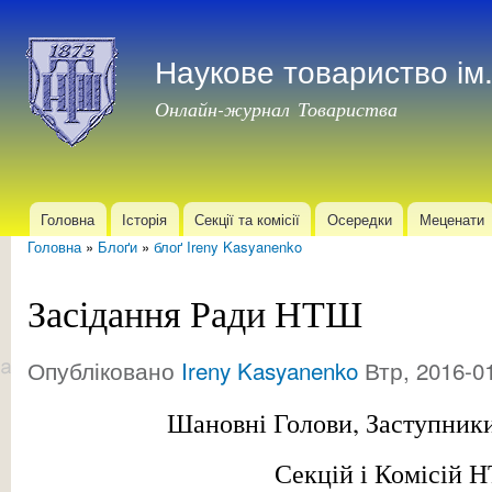
Пер
до
Наукове товариство і
осн
мат
Онлайн-журнал Товариства
Головна
Історія
Секції та комісії
Осередки
Меценати
Головне меню
Головна
»
Блоґи
»
блоґ Ireny Kasyanenko
Ви є тут
Засідання Ради НТШ
Опубліковано
Ireny Kasyanenko
Втр, 2016-01
Шановні Голови, Заступники
Секцій і Комісій 