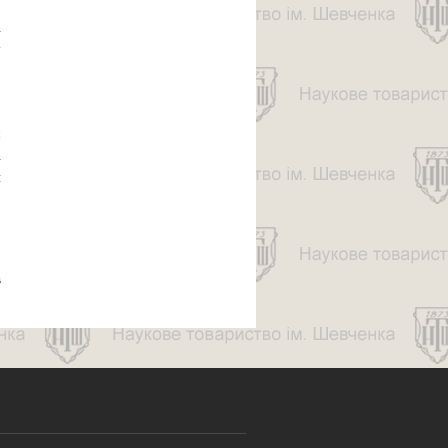
,
і
у
,
ш
і
я
в