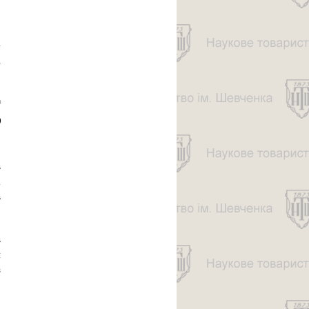
.
-
і
h
0
,
.
в
а
в
в
я
з