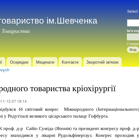
Перейти
до
Select
товариство ім.Шевченка
основного
матеріалу
 Товариства
Ім'я к
Вхід
Створе
ії
Осередки
Меценати
Контакти
Зворотній зв'язок
evych
одного товариства кріохірургії
11-12-07 18:14
відбувся 16 світовий конрес Міжнародного (Інтернаціонального
ні у Редутізалі великого цісарського палацу Гофбурга.
 проф. д-р Сайіо Суміда (Японія) та президент конгресу проф. д-
есу знаходився у лікарні Рудольфінергауз. Конгрес проходив 