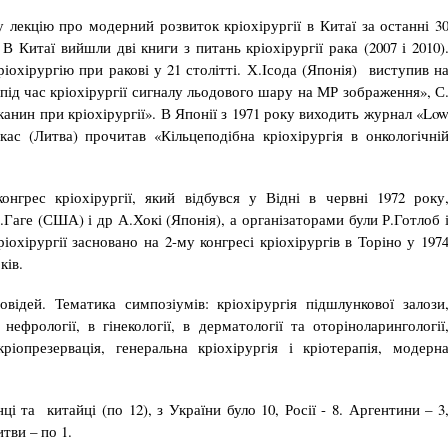
 лекцію про модерний розвиток кріохірургії в Китаї за останні 3
. В Китаї вийшли дві книги з питань кріохірургії рака (2007 і 2010)
охірургію при ракові у 21 столітті. Х.Ісода (Японія) виступив н
ь під час кріохірургії сигналу льодового шару на МР зображення», С
нин при кріохірургії». В Японії з 1971 року виходить журнал «Lo
ас (Литва) прочитав «Кільцеподібна кріохірургія в онкологічні
нгрес кріохірургії, який відбувся у Відні в червні 1972 року
Гаге (США) і др А.Хокі (Японія), а організаторами були Р.Готлоб 
охірургії засновано на 2-му конгресі кріохірургів в Торіно у 197
ків.
відей. Тематика симпозіумів: кріохірургія підшлункової залози
 нефрології, в гінекології, в дерматології та оторіноларингології
ріопрезервація, генеральна кріохірургія і кріотерапія, модерн
 та китайці (по 12), з України було 10, Росії - 8. Аргентини – 3
итви – по 1.