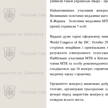
увійшли також українські лікарі – 
Найактивніших учасників конгр
Велиикими золотими медалями нагоро
Я.Жарков. Золотими медалями МТК 
премії отримали 7 осіб.
Видано дуже гарно оформлену книгу з
World Congress of the ISC. October 29
сторінок лекційних і оригінальних 
результати електронного голосув
Найбільше учасників МТК в Китаю (6
члени МТК та особу рекомендуючого
сподіватися, що 16 конгрес сприяти
медичну науку і практику.
Оргкомітет конгресу винятково добр
готелях, організував трьохразове 
вечеря перед закриттям конгресу в
оглядом всього міста.