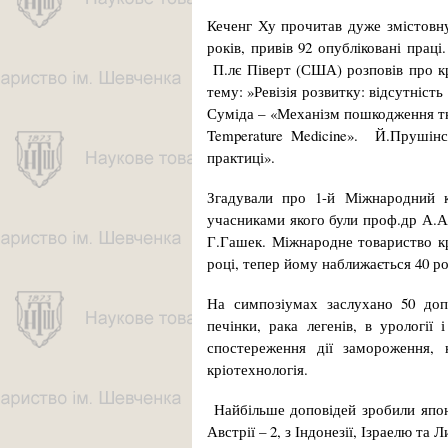
Кеченг Ху прочитав дуже змістовну
років, привів 92 опубліковані праці
П.лє Піверт (США) розповів про крі
тему: »Ревізія розвитку: відсутніст
Суміда – «Механізм пошкодження тка
Temperature Medicine». Й.Прушінск
практиці».
Згадували про 1-й Міжнародний ко
учасниками якого були проф.др А.А.
Г.Гашек. Міжнародне товариство крі
році, тепер йому наближається 40 ро
На симпозіумах заслухано 50 допо
печінки, рака легенів, в урології і
спостереження дії замороження, к
кріотехнологія.
Найбільше доповідей зробили японці
Австрії – 2, з Індонезії, Ізраелю та Л