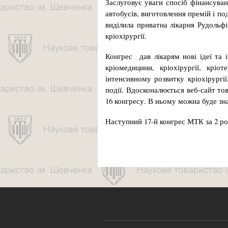
Заслуговує уваги спосіб фінансуванн
автобусів, виготовлення премій і под
виділила приватна лікарня Рудольф
кріохірургії.
Конгрес дав лікарям нові ідеї та 
кріомедицини, кріохірургії, крі
інтенсивному розвитку кріохірургі
події. Вдосконалюється веб-сайт тов
16 конгресу. В ньому можна буде зна
Наступний 17-й конгрес МТК за 2 ро