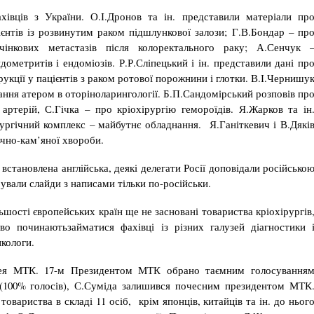
хівців з України. О.І.Дронов та ін. представили матеріали пр
ієнтів із розвинутим раком підшлункової залози; Г.В.Бондар – пр
чінкових метастазів після колоректального раку; А.Сенчук 
дометритів і ендоміозів. Р.Р.Сліпецький і ін. представили дані пр
укції у пацієнтів з раком ротової порожнини і глотки. В.І.Чернишу
вання атером в оторіноларингології. Б.П.Сандомірський розповів пр
артерій, С.Гічка – про кріохірургію гемороїдів. Я.Жарков та ін
рургічний комплекс – майбутнє обладнання. Я.Ганіткевич і В.Дякі
чно-кам’яної хвороби.
становлена англійська, деякі делегати Росії доповідали російсько
вали слайди з написами тільки по-російськи.
ьшості європейських країн ще не засновані товариства кріохірургів
во починаютьзайматися фахівці із різних галузей діагностики 
нкологи.
блея МТК. 17-м Президентом МТК обрано таємним голосування
(100% голосів), С.Суміда залишився почесним президентом МТК
овариства в складі 11 осіб, крім японців, китайців та ін. до ньог