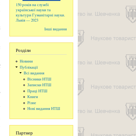
м
150 років на службі
а
української науки та
культури Гуманітарні науки.
Львів — 2023
5
Інші видання
и
Розділи
Новини
ї
Публікації
,
Всі видання
Вісники НТШ
Записки НТШ
в
Праці НТШ
Книги
,
Різне
;
Нові видання НТШ
,
с
х
Партнер