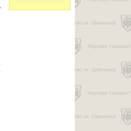
0
.
а
.
w
й
,
і
4
,
,
а
,