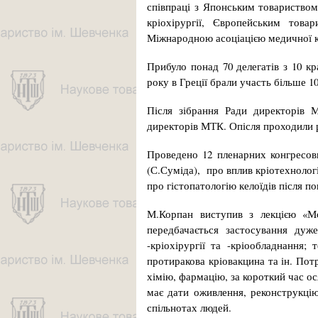
співпраці з Японським товариство
кріохірургії, Європейським товар
Міжнародною асоціацією медичної крі
Прибуло понад 70 делегатів з 10 кр
року в Греції брали участь більше 10
Після зібрання Ради директорів 
директорів МТК. Опісля проходили р
Проведено 12 пленарних конгресови
(С.Суміда), про вплив кріотехнолог
про гістопатологію келоїдів після п
М.Корпан виступив з лекцією «Мо
передбачається застосування дуже
-кріохірургії та -кріообладнання; 
протиракова кріовакцина та ін. Пот
хімію, фармацію, за короткий час о
має дати оживлення, реконструкцію
спільнотах людей.