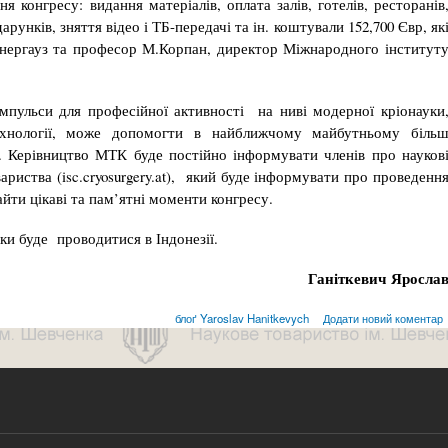
я конгресу: видання матеріалів, оплата залів, готелів, ресторанів
арунків, зняття відео і ТБ-передачі та ін. коштували 152,700 Євр, як
інергауз та професор М.Корпан, директор Міжнародного інститут
імпульси для професійної активності на ниві модерної кріонауки
отехнології, може допомогти в найближчому майбутньому біль
ї. Керівництво МТК буде постійно інформувати членів про науков
ариства (isc.cryosurgery.at), який буде інформувати про проведенн
йти цікаві та пам’ятні моменти конгресу.
ки буде проводитися в Індонезії.
Г
аніткевич
Яросла
блоґ Yaroslav Hanitkevych
Додати новий коментар