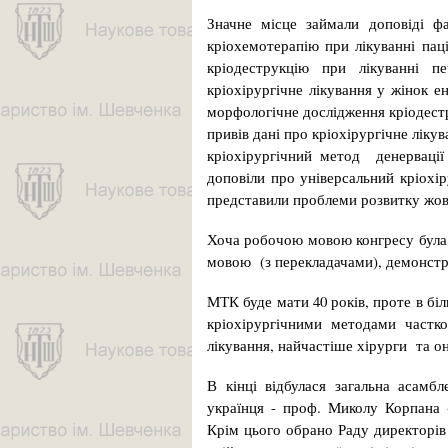
Значне місце займали доповіді фа
кріохемотерапію при лікуванні пац
кріодеструкцію при лікуванні пе
кріохірургічне лікування у жінок ен
морфологічне дослідження кріодестр
привів дані про кріохірургічне ліку
кріохірургічний метод денервації 
доповіли про універсальний кріохі
представили проблеми розвитку жов
Хоча робочою мовою конгресу була в
мовою (з перекладачами), демонстру
МТК буде мати 40 років, проте в біл
кріохірургічними методами частко
лікування, найчастіше хірурги та о
В кінці відбулася загальна асам
українця - проф. Миколу Корпана 
Крім цього обрано Раду директорів т