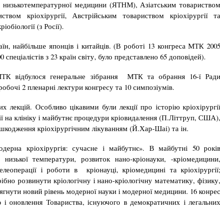
м низькотемпературної медицини (ЯТНМ), Азіатським товариство
иством кріохірургії, Австрійським товариством кріохірургії т
обіології (з Росії).
аїн, найбільше японців і китайців. (В роботі 13 конгреса МТК 200
0 спеціалістів з 23 країн світу, було представлено 65 доповідей).
МТК відбулося генеральне зібрання МТК та обрання 16-ї Рад
обочі 2 пленарні лектури конгресу та 10 симпозіумів.
х лекцій. Особливо цікавими були лекції про історію кріохірургі
ії на клініку і майбутнє процедури кріовидалення (П.Літтруп, США)
ошкодження кріохірургічним лікуванням (Й.Хар-Шаі) та ін.
дерна кріохірургія: сучасне і майбутнє». В майбутні 50 рокі
 низької температури, розвиток нано-кріонауки, -кріомедицини
телеоперації і роботи в кріонауці, кріомедицині та кріохірургії
рібно розвинути кріологічну і нано-кріологічну математику, фізику
сягнути новий рівень модерної науки і модерної медицини. 16 конре
 і оновлення Товариства, існуючого в демократичних і легальни