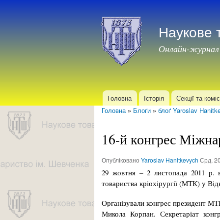
Наукове 
Онлайн-журнал
Головна
Історія
Секції та коміс
Головне меню
Головна
»
Блоґи
»
блоґ Yaroslav Hanitk
Ви є тут
16-й конгрес Міжнар
Опубліковано
Yaroslav Hanitkevych
Срд, 20
29 жовтня – 2 листопада 2011 р. 
товариства кріохірургії (МТК) у Від
Організували конгрес президент МТК
Микола Корпан. Секретаріат конгр