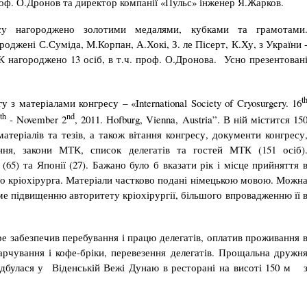
проф. О.Дронов та директор компанії «Пульс» інженер Я.Жарков.
есу нагороджено золотими медалями, кубками та грамотами
джені С.Суміда, М.Корпан, А.Хокі, З. ле Пісерт, К.Ху, з України 
нагороджено 13 осіб, в т.ч. проф. О.Дронова. Усно презентован
t
 матеріалами конгресу – «International Society of Cryosurgery. 16
th
nd
- November 2
, 2011. Hofburg, Vienna, Austria”. В ній містится 15
матеріалів та тезів, а також вітання конгресу, документи конгресу
ання, закони МТК, список делегатів та гостей МТК (151 осіб)
5) та Японії (27). Бажано було б вказати рік і місце прийняття 
 кріохірурга. Матеріали частково подані німецькою мовою. Можн
ме підвищенню авторитету кріохірургії, більшого впровадженню її 
е забезпечив перебування і працю делегатів, оплатив проживання 
харчування і кофе-бріки, перевезення делегатів. Прощальна дружн
ідбулася у Віденській Вежі Дунаю в ресторані на висоті 150 м 