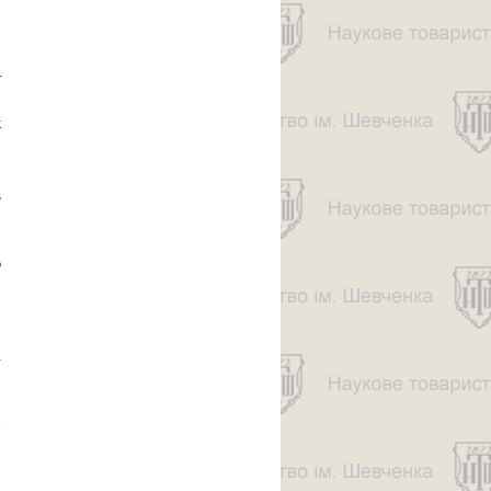
о
о
–
о
к
о
.
в
ю
,
і
м
.
о