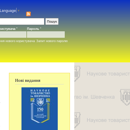
 Language
▼
ористувача
*
Пароль
*
ння нового користувача
Запит нового паролю
Нові видання
)
р
у